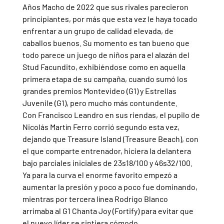
Años Macho de 2022 que sus rivales parecieron 
principiantes, por más que esta vez le haya tocado 
enfrentar a un grupo de calidad elevada, de 
caballos buenos. Su momento es tan bueno que 
todo parece un juego de niños para el alazán del 
Stud Facundito, exhibiéndose como en aquella 
primera etapa de su campaña, cuando sumó los 
grandes premios Montevideo (G1) y Estrellas 
Juvenile (G1), pero mucho más contundente.
Con Francisco Leandro en sus riendas, el pupilo de 
Nicolás Martín Ferro corrió segundo esta vez, 
dejando que Treasure Island (Treasure Beach), con 
el que comparte entrenador, hiciera la delantera 
bajo parciales iniciales de 23s18/100 y 46s32/100. 
Ya para la curva el enorme favorito empezó a 
aumentar la presión y poco a poco fue dominando, 
mientras por tercera línea Rodrigo Blanco 
arrimaba al G1 Chanta Joy (Fortify) para evitar que 
el nuevo líder se sintiera cómodo.