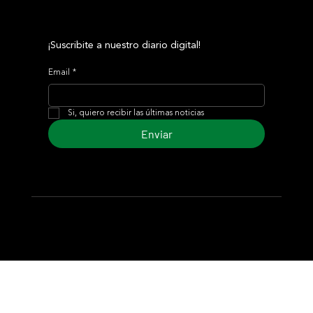
¡Suscribite a nuestro diario digital!
Email
*
Si, quiero recibir las últimas noticias
Enviar
© 2024 Turf Diario
Desarrollado por Estudio CKS - Comunicación,
Marketing & Diseño