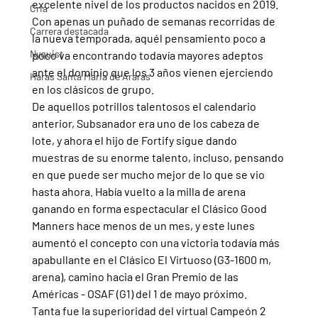
excelente nivel de los productos nacidos en 2019. 
Cria
Con apenas un puñado de semanas recorridas de 
Carrera destacada
la nueva temporada, aquél pensamiento poco a 
Nyquist
poco va encontrando todavía mayores adeptos 
ante el dominio que los 3 años vienen ejerciendo 
Haras Santa Maria de Araras
en los clásicos de grupo.
De aquellos potrillos talentosos el calendario 
anterior, Subsanador era uno de los cabeza de 
lote, y ahora el hijo de Fortify sigue dando 
muestras de su enorme talento, incluso, pensando 
en que puede ser mucho mejor de lo que se vio 
hasta ahora. Había vuelto a la milla de arena 
ganando en forma espectacular el Clásico Good 
Manners hace menos de un mes, y este lunes 
aumentó el concepto con una victoria todavía más 
apabullante en el Clásico El Virtuoso (G3-1600 m, 
arena), camino hacia el Gran Premio de las 
Américas - OSAF (G1) del 1 de mayo próximo.
Tanta fue la superioridad del virtual Campeón 2 