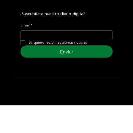
¡Suscribite a nuestro diario digital!
Email
*
Si, quiero recibir las últimas noticias
Enviar
© 2024 Turf Diario
Desarrollado por Estudio CKS - Comunicación,
Marketing & Diseño