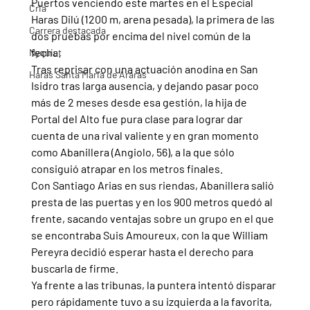
Puertos venciendo este martes en el Especial 
Cria
Haras Dilú (1200 m, arena pesada), la primera de las 
Carrera destacada
dos pruebas por encima del nivel común de la 
fecha.
Nyquist
Tras reprisar con una actuación anodina en San 
Haras Santa Maria de Araras
Isidro tras larga ausencia, y dejando pasar poco 
más de 2 meses desde esa gestión, la hija de 
Portal del Alto fue pura clase para lograr dar 
cuenta de una rival valiente y en gran momento 
como Abanillera (Angiolo, 56), a la que sólo 
consiguió atrapar en los metros finales.
Con Santiago Arias en sus riendas, Abanillera salió 
presta de las puertas y en los 900 metros quedó al 
frente, sacando ventajas sobre un grupo en el que 
se encontraba Suis Amoureux, con la que William 
Pereyra decidió esperar hasta el derecho para 
buscarla de firme.
Ya frente a las tribunas, la puntera intentó disparar 
pero rápidamente tuvo a su izquierda a la favorita, 