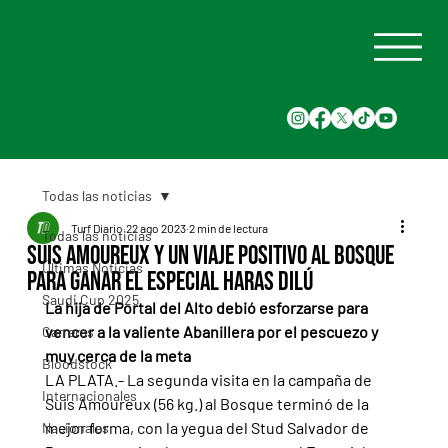
Todas las noticias
Turf Diario
22 ago 2023
2 min de lectura
Todas las noticias
Suis Amoureux y un viaje positivo al Bosque
Últimas Noticias
para ganar el Especial Haras Dilú
Saudi Cup 2025
La hija de Portal del Alto debió esforzarse para 
vencer a la valiente Abanillera por el pescuezo y 
Carreras
muy cerca de la meta
Bloodstock
LA PLATA.- La segunda visita en la campaña de 
Internacionales
Suis Amoureux (56 kg.) al Bosque terminó de la 
mejor forma, con la yegua del Stud Salvador de 
Nacionales