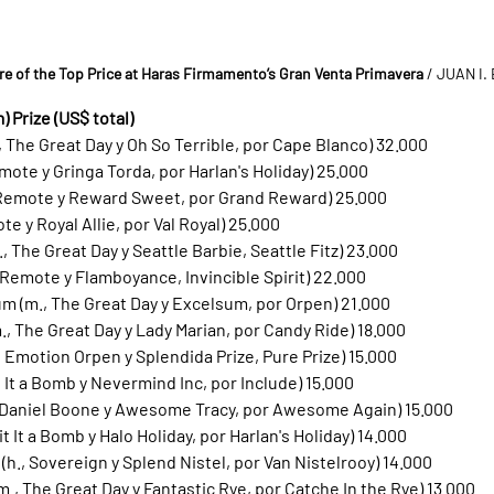
ire of the Top Price at Haras Firmamento’s Gran Venta Primavera
 / JUAN I
) Prize (US$ total)
., The Great Day y Oh So Terrible, por Cape Blanco) 32.000
mote y Gringa Torda, por Harlan's Holiday) 25.000
 Remote y Reward Sweet, por Grand Reward) 25.000
e y Royal Allie, por Val Royal) 25.000
, The Great Day y Seattle Barbie, Seattle Fitz) 23.000 
 Remote y Flamboyance, Invincible Spirit) 22.000
m (m., The Great Day y Excelsum, por Orpen) 21.000
., The Great Day y Lady Marian, por Candy Ride) 18.000
, Emotion Orpen y Splendida Prize, Pure Prize) 15.000
t It a Bomb y Nevermind Inc, por Include) 15.000
., Daniel Boone y Awesome Tracy, por Awesome Again) 15.000
Hit It a Bomb y Halo Holiday, por Harlan's Holiday) 14.000
(h., Sovereign y Splend Nistel, por Van Nistelrooy) 14.000
m., The Great Day y Fantastic Rye, por Catche In the Rye) 13.000