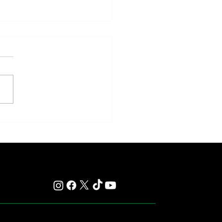
nd Sprint Take Center Stage in 4
ng Stakes Races at Top Venues