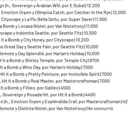
n (h., Sovereign y Arabian Will, por E Dubai) 12.200
, Emotion Orpen y Olímpica Catch, por Catcher In the Rye) 12.000
 Cityscape y La Piu Bella Seitu, por Super Saver) 11.500
It a Bomb y Locasa Nistel, por Van Nistelrooy) 11.000
tyscape y Indómita Seattle, por Seattle Fitz) 10.500
t It a Bomb y City Honey, por Cityscape) 10.200
he Great Day y Seattle Fain, por Seattle Fitz) 10.000
 Remote y Day Splendid, por Harlan's Holiday) 10.000
it It a Bomb y Shirley Temple, por Temple City) 9700
t It a Bomb y Wins Day, por Harlan's Holiday) 7000
 Hit It a Bomb y Pretty Peinture, por Invincible Spirit) 7000
., Hit It a Bomb y Real Master, por Mastercraftsman) 7000
it It a Bomb y Filileo, por Galileo) 4500
, Sovereign y Rosada Hit, por Hit It a Bomb) 4400
n (h., Emotion Orpen y Espléndida Craf, por Mastercraftsman) 4
 Remote y Distinta Nistel, por Van Nistelrooy) No concurrió