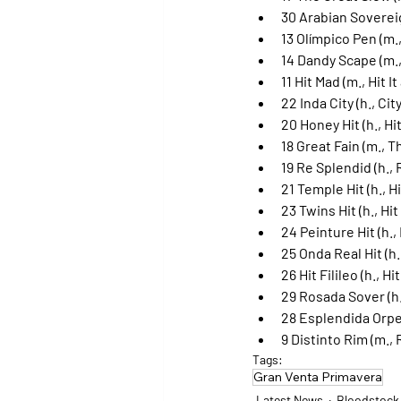
30 Arabian Sovereig
13 Olímpico Pen (m.
14 Dandy Scape (m.,
11 Hit Mad (m., Hit 
22 Inda City (h., Ci
20 Honey Hit (h., Hi
18 Great Fain (m., T
19 Re Splendid (h.,
21 Temple Hit (h., H
23 Twins Hit (h., Hi
24 Peinture Hit (h.,
25 Onda Real Hit (h
26 Hit Filileo (h., H
29 Rosada Sover (h.
28 Esplendida Orpe
9 Distinto Rim (m.,
Tags:
Gran Venta Primavera
Latest News
Bloodstock