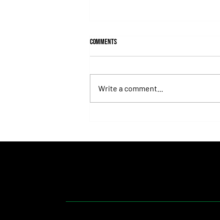
Comments
Write a comment...
Juan Pablo Paoloni Continues to Build
Momentum with Key Victories