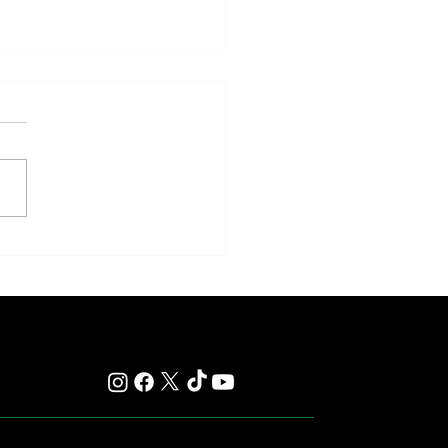
y: Saratoga Prepares for
r of Those Races That Live
er in Memory