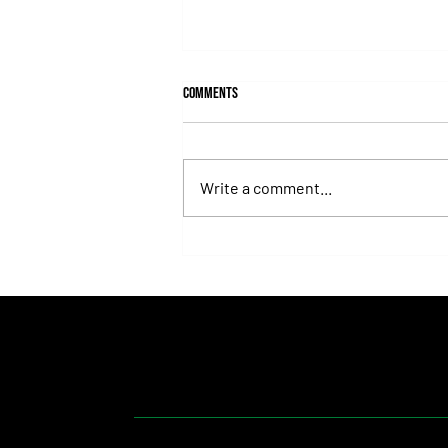
Comments
Write a comment...
Isaac Newton Lands the Desmond
Stakes and Delivers Another Historic
Milestone for Aidan O'Brien