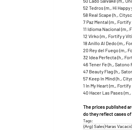
50 Lado Salvake (m., Unc
52 Tedros (m., Hi Happ
58 Real Scape (h., Citys
7 Paz Mental (m., Fortif
11 Idioma Nacional (m., 
12 Virko (m., Fortify y Vi
18 Anillo Al Dedo (m., F
20 Rey del Fuego (m., F
32 Idea Perfecta (h., Fo
46 Tener Fe (h., Satono
47 Beauty Flag (h., Sato
57 Keep In Mind (h., Ci
1 In My Heart (m., Fortif
40 Hacer Las Pases (m.,
The prices published ar
do they reflect cases o
Tags:
(Arg) Sales
Haras Vacaci