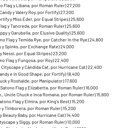
no Flag y Libana, por Roman Ruler) 27.200
Candy y Valery Roy, por Fortify) 27.200
rtify y Miss Eder, por Equal Stripes) 25.600
Flag y Tancreda, por Roman Ruler) 25.600
ppy y Garubella, por Elusive Quality) 25.600
ono Flag y Temida Rye, por Catcher In the Rye) 24.800
fy y Spinks, por Exchange Rate) 24.000
 y Nessi, por Equal Stripes) 23.200
ono Flag y Fungosa, por Roy) 22.400
 Cityscape y Cándida Cat, por Hurricane Cat) 22.400
andy e In Good Shape, por Fortify) 18.400
huck y Roshalde, por Manipulator) 17.600
 Satono Flag y Elizabetta, por Roman Ruler) 16.000
., Uncle Chuck e Inca Romana, por Roman Ruler) 15.600
atono Flag y Elmira, por King's Best) 15.200
pe y Timborera, por Roman Ruler) 15.200
 y Beauty Baby, por Hurricane Cat) 14.400
tyscape y Siggy, por Roman Ruler) 10.000