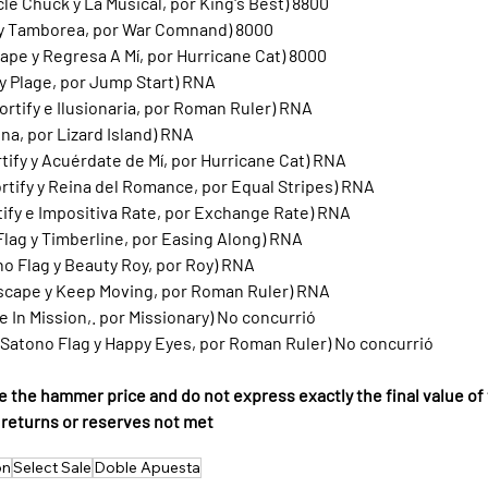
le Chuck y La Musical, por King's Best) 8800
y y Tamborea, por War Comnand) 8000
cape y Regresa A Mí, por Hurricane Cat) 8000
y y Plage, por Jump Start) RNA
Fortify e Ilusionaria, por Roman Ruler) RNA
tina, por Lizard Island) RNA
ortify y Acuérdate de Mí, por Hurricane Cat) RNA
ortify y Reina del Romance, por Equal Stripes) RNA
rtify e Impositiva Rate, por Exchange Rate) RNA
 Flag y Timberline, por Easing Along) RNA
no Flag y Beauty Roy, por Roy) RNA
tyscape y Keep Moving, por Roman Ruler) RNA
y e In Mission,. por Missionary) No concurrió
 Satono Flag y Happy Eyes, por Roman Ruler) No concurrió
e the hammer price and do not express exactly the final value of 
f returns or reserves not met
ón
Select Sale
Doble Apuesta