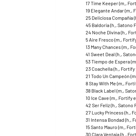
17 Time Keeper (m., Fort
19 Elegante Andar (m., F
25 Deliciosa Compañía (h
45 Baldoria (h., Satono 
24 Noche Divina (h., Fo
5 Aire Fresco (m., Forti
13 Many Chances (m., For
41 Sweet Deal (h., Saton
53 Tiempo de Espera (m.
23 Coachella (h., Fortif
21 Todo Un Campeón (m.,
8 Stay With Me (m., Fort
38 Black Label (m., Sat
10 Ice Cave (m., Fortify 
42 Ser Feliz (h., Satono
27 Lucky Princess (h., F
31 Intensa Bondad (h., F
15 Santo Mauro (m., Fort
30 Clara Ventaja (h., For