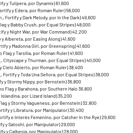
ify y Tulipera, por Dynamix) 61.600
ortify y Edera, por Roman Ruler) 56.000
., Fortify y Dark Melody, por In the Dark) 49.600
Flag y Babby Crush, por Equal Stripes) 48.000
rtify y Night War, por War Command) 42.200
fy y Albereta, por Easing Along) 41.600
tify y Madonna Girl, por Greenspring) 41.600
o Flag y Tarsilia, por Roman Ruler) 41.600
, Cityscape y Thurman, por Equal Stripes) 40.000
y y Cielo Abierto, por Roman Ruler) 38.400
 Fortify y Toda Una Señora, por Equal Stripes) 38.000
ify y Stormy Nippy, por Bernstein) 36.800
ono Flag y Barahona, por Southern Halo 36.800
e Islandina, por Lizard Island) 35.200
 Flag y Stormy Vagueness, por Bernstein) 32.800
ortify y Libratura, por Manipulator) 30.400
ortify e Interés Femenino, por Catcher In the Rye) 29.600
ify y Satoshi, por Manipulator) 29.000
tify y Calbesia, por Manipulator) 28.000