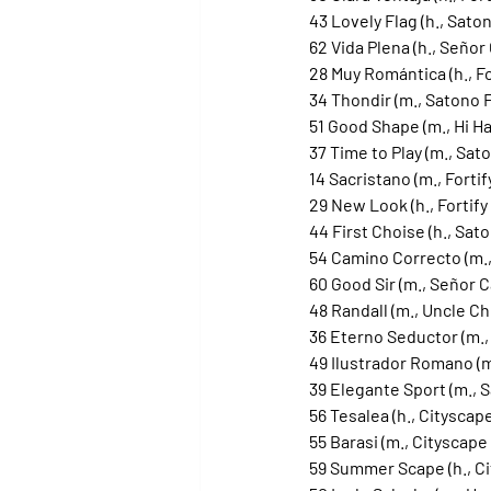
43 Lovely Flag (h., Sato
62 Vida Plena (h., Señor 
28 Muy Romántica (h., Fo
34 Thondir (m., Satono 
51 Good Shape (m., Hi Ha
37 Time to Play (m., Sat
14 Sacristano (m., Forti
29 New Look (h., Fortify
44 First Choise (h., Sat
54 Camino Correcto (m.,
60 Good Sir (m., Señor C
48 Randall (m., Uncle C
36 Eterno Seductor (m.,
49 Ilustrador Romano (m
39 Elegante Sport (m., S
56 Tesalea (h., Citysca
55 Barasi (m., Cityscape
59 Summer Scape (h., Ci