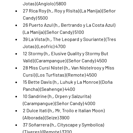
Jotas) (Angiolo) 5800
27 Rica Roy (h., Roy y Risita) (La Manija) (Señor 
Candy) 5500
26 Puerto Azul (h., Bertrando y La Costa Azul) 
(La Manija) (Señor Candy) 5100
39 La Vista (h., The Leopard y Souriante) (Tres 
Jotas) (Leofric) 4700
12 Stormy (h., Elusive Quality y Stormy But 
Valid) (Carampangue) (Señor Candy) 4500
28 Miss Cursi Nistel (h., Van Nistelrooy y Miss 
Cursi) (Los Turfistas) (Remote) 4500
15 Bette Davis (h., Luhuk y La Monroe) (Doña 
Pancha) (Seahenge) 4400
10 Sandrine (h., Orpen y Salzurita) 
(Carampangue) (Señor Candy) 4000
2 Dulce Itatí (h., Mr. Troilo e Italian Moon) 
(Alborada) (Seize) 3900
37 Soñarrera (h., Cityscape y Symbolica) 
(Tiveres) (Remote) 3700