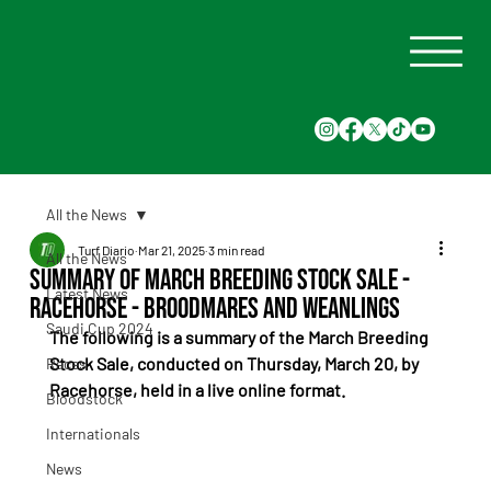
All the News
Turf Diario
Mar 21, 2025
3 min read
All the News
Summary of March Breeding Stock Sale -
Latest News
Racehorse - Broodmares and Weanlings
Saudi Cup 2024
The following is a summary of the March Breeding 
Stock Sale, conducted on Thursday, March 20, by 
Races
Racehorse, held in a live online format.
Bloodstock
Internationals
News