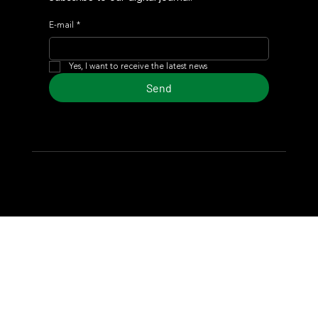
E-mail
*
Yes, I want to receive the latest news
Send
© 2024 Turf Diario
Developed by Estudio CKS - Communication,
Marketing & Design