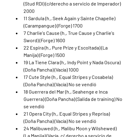
(Stud RDI) (c/derecho a servicio de Imperador) 
2000
11 Sardula (h., Seek Again y Sainte Chapelle) 
(Carampangue) (Forge) 1700
7 Charlie's Cause (h., True Cause y Charlie's 
Sword) (Forge) 1600
22 Espira (h., Pure Prize y Escoltada) (La 
Manija) (Forge) 1500
19 La Tiene Clara (h., Indy Point y Nada Oscura) 
(Doña Pancha) (Vacía) 1000
17 Cute Style (h., Equal Stripes y Cosabela) 
(Doña Pancha) (Vacía) No se vendió
18 Guerrera del Mar (h., Seahenge e Inca 
Guerrera) (Doña Pancha) (Salida de training) No 
se vendió
21 Opera City (h., Equal Stripes y Reprisa) 
(Doña Pancha) (Vacía) No se vendió
24 Malibuwed (h., Malibu Moon y Wilshewed) 
(La Manija) (Vacía, c/ derecho a servicio de 