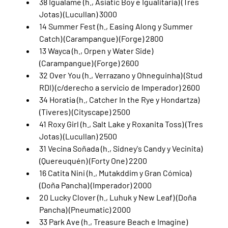
38 Igualame (h., Asiatic Boy e Igualitaria) (Tres 
Jotas) (Lucullan) 3000
14 Summer Fest (h., Easing Along y Summer 
Catch) (Carampangue) (Forge) 2800
13 Wayca (h., Orpen y Water Side) 
(Carampangue) (Forge) 2600
32 Over You (h., Verrazano y Ohneguinha) (Stud 
RDI) (c/derecho a servicio de Imperador) 2600
34 Horatia (h., Catcher In the Rye y Hondartza) 
(Tiveres) (Cityscape) 2500
41 Roxy Girl (h., Salt Lake y Roxanita Toss) (Tres 
Jotas) (Lucullan) 2500
31 Vecina Soñada (h., Sidney's Candy y Vecinita) 
(Quereuquén) (Forty One) 2200
16 Catita Nini (h., Mutakddim y Gran Cómica) 
(Doña Pancha) (Imperador) 2000
20 Lucky Clover (h., Luhuk y New Leaf) (Doña 
Pancha) (Pneumatic) 2000
33 Park Ave (h., Treasure Beach e Imagine) 