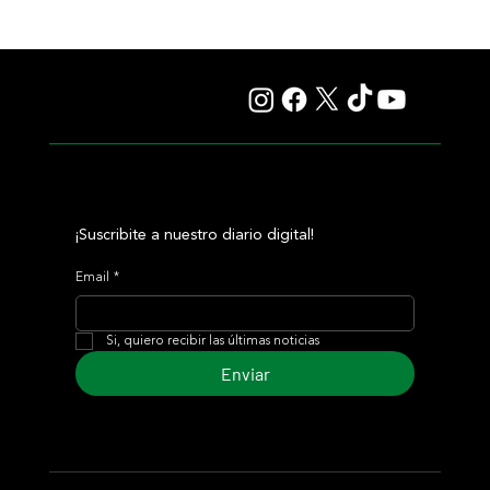
Isaac Newton alcanzó el Desmond Stakes y le regaló
otro hito histórico a Aidan O'Brien
¡Suscribite a nuestro diario digital!
Email
*
Si, quiero recibir las últimas noticias
Enviar
© 2024 Turf Diario