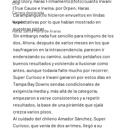
and Glory, Haras Firmamento) (foto) cuanto Irwani 
Cria
(True Cause e Irwina, por Orpen, Haras 
Carrera destacada
Carampangue) lo hicieron envueltos en lindas 
expectativas por lo que habían mostrado en 
Nyquist
nuestras pistas.
Haras Santa Maria de Araras
Sin embargo nada fue sencillo para ninguno de los 
dos. Ahora, después de varios meses en los que 
naufragaron en la intrascendencia, parecen ir 
enderezando su camino, subiendo peldaños con 
buenos resultados y volviendo a ilusionar como 
antes, aunque todavía falte mucho por recorrer.
Super Curioso e Irwani ganaron por estos días en 
Tampa Bay Downs sendas condicionales de 
exigencia media y, más allá de la categoría, 
empezaron a verse consistentes y a repetir 
resultados, la base de una pirámide que ojalá 
crezca varios pisos.
Al cuidado del chileno Amador Sánchez, Super 
Curioso, que venía de dos arrimes, llegó a su 