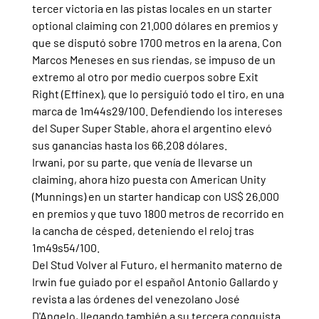
tercer victoria en las pistas locales en un starter 
optional claiming con 21.000 dólares en premios y 
que se disputó sobre 1700 metros en la arena. Con 
Marcos Meneses en sus riendas, se impuso de un 
extremo al otro por medio cuerpos sobre Exit 
Right (Effinex), que lo persiguió todo el tiro, en una 
marca de 1m44s29/100. Defendiendo los intereses 
del Super Super Stable, ahora el argentino elevó 
sus ganancias hasta los 66.208 dólares.
Irwani, por su parte, que venía de llevarse un 
claiming, ahora hizo puesta con American Unity 
(Munnings) en un starter handicap con US$ 26.000 
en premios y que tuvo 1800 metros de recorrido en 
la cancha de césped, deteniendo el reloj tras 
1m49s54/100.
Del Stud Volver al Futuro, el hermanito materno de 
Irwin fue guiado por el español Antonio Gallardo y 
revista a las órdenes del venezolano José 
D'Angelo, llegando también a su tercera conquista 