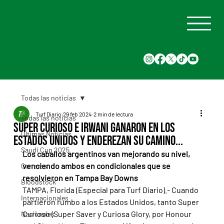
Todas las noticias
Turf Diario
29 feb 2024
2 min de lectura
Todas las noticias
Super Curioso e Irwani ganaron en los
Últimas Noticias
Estados Unidos y enderezan su camino...
Saudi Cup 2025
Los caballos argentinos van mejorando su nivel, 
venciendo ambos en condicionales que se 
Carreras
resolvieron en Tampa Bay Downs
Bloodstock
TAMPA, Florida (Especial para Turf Diario).- Cuando 
Internacionales
partieron rumbo a los Estados Unidos, tanto Super 
Curioso (Super Saver y Curiosa Glory, por Honour 
Nacionales