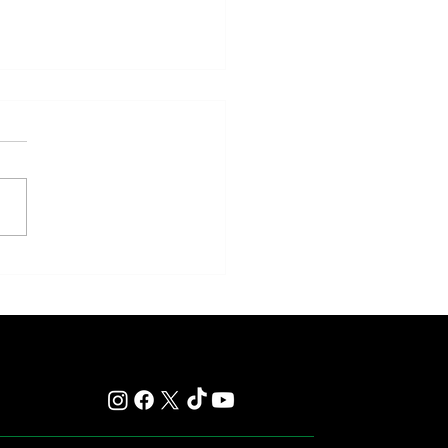
y: Saratoga se prepara para otra
s carreras que quedan en la
ia