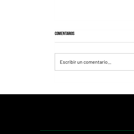
Comentarios
Escribir un comentario...
Isaac Newton alcanzó el Desmond
Stakes y le regaló otro hito histórico a
Aidan O'Brien