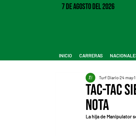
7 de Agosto del 2026
INICIO
CARRERAS
NACIONALE
Turf Diario
24 may
1
Tac-Tac si
nota
La hija de Manipulator 