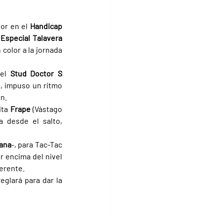
or en el 
Handicap 
 
Especial Talavera 
color a la jornada 
el 
Stud Doctor S 
, impuso un ritmo 
ón.
ta 
Frape 
(Vástago 
 desde el salto, 
ana
-, para Tac-Tac 
r encima del nivel 
ferente.
glará para dar la 