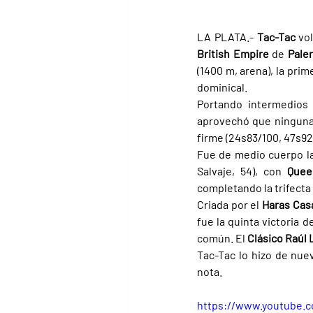
LA PLATA.- 
Tac-Tac 
vo
British Empire 
de 
Pale
(1400 m, arena), la prim
dominical.
Portando intermedios 
aprovechó que ninguna d
firme (24s83/100, 47s92/
Fue de medio cuerpo la
Salvaje, 54), con 
Quee
completando la trifecta 
Criada por el 
Haras Cas
fue la quinta victoria 
común. El 
Clásico Raúl 
Tac-Tac lo hizo de nuev
nota.
https://www.youtube.