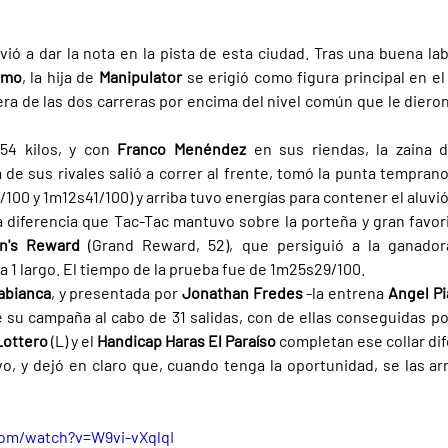
lvió a dar la nota en la pista de esta ciudad. Tras una buena lab
rmo
, la hija de 
Manipulator 
se erigió como figura principal en el
era de las dos carreras por encima del nivel común que le dieron 
54 kilos, y con 
Franco Menéndez 
en sus riendas, la zaina d
e sus rivales salió a correr al frente, tomó la punta temprano
100 y 1m12s41/100) y arriba tuvo energías para contener el aluvi
 diferencia que Tac-Tac mantuvo sobre la porteña y gran favori
n's Reward 
(Grand Reward, 52), que persiguió a la ganadora
a 1 largo. El tiempo de la prueba fue de 1m25s29/100.
abianca
, y presentada por 
Jonathan Fredes 
-la entrena 
Angel Pi
de su campaña al cabo de 31 salidas, con de ellas conseguidas po
Lottero 
(L) y el 
Handicap Haras El Paraíso 
completan ese collar di
o, y dejó en claro que, cuando tenga la oportunidad, se las arre
com/watch?v=W9vi-vXqlqI