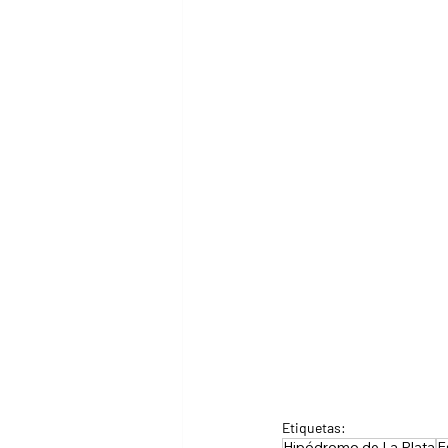
Etiquetas:
Hipódromo de La Plata
E