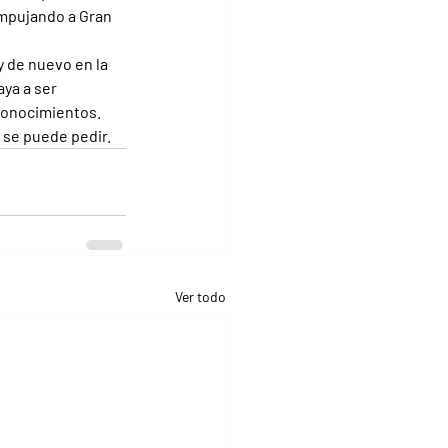
mpujando a Gran 
y de nuevo en la 
ya a ser 
conocimientos. 
o se puede pedir.
Ver todo