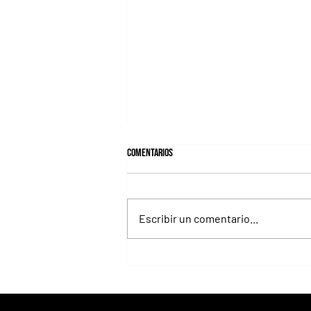
Comentarios
Escribir un comentario...
Lady's Secret, la Dama de Hierro que
convirtió el Whitney en una exhibición
inolvidable