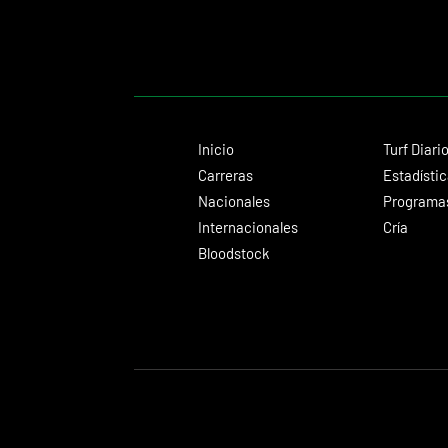
Inicio
Turf Diari
Carreras
Estadísti
Nacionales
Programas
Internacionales
Cría
Bloodstock
© 2024 Turf Diario
Desarrollado por Estudio CKS - Comunicación,
Diseño