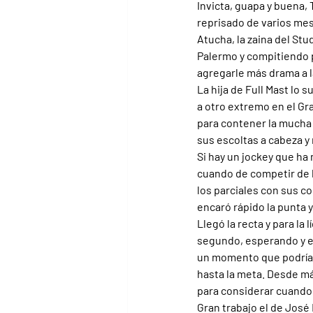
Invicta, guapa y buena,
reprisado de varios mes
Atucha, la zaina del Stu
Palermo y compitiendo p
agregarle más drama a la
La hija de Full Mast lo
a otro extremo en el Gr
para contener la mucha f
sus escoltas a cabeza y 
Si hay un jockey que ha
cuando de competir de la
los parciales con sus c
encaró rápido la punta y
Llegó la recta y para la
segundo, esperando y esp
un momento que podría c
hasta la meta. Desde m
para considerar cuando 
Gran trabajo el de José 