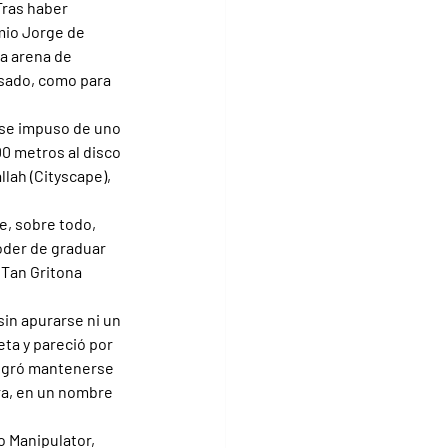
Tras haber 
mio Jorge de 
a arena de 
sado, como para 
 se impuso de uno 
0 metros al disco 
lah (Cityscape), 
e, sobre todo, 
poder de graduar 
 Tan Gritona 
sin apurarse ni un 
ta y pareció por 
logró mantenerse 
ra, en un nombre 
o Manipulator, 