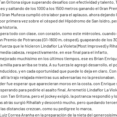
 Tan Gritona sigue superando desafíos con efectividad y talento. 
es y saltando de los 1000 a los 1500 metros ganando el Gran Pre
d Gran Muñeca cumplió otra labor para el aplauso, ahora dejando l
or primera vez sobre el césped del Hipódromo de San Isidro, pe
 historia.
 supera todo con clase, con corazón, como este miércoles, cuando
an Premio de Potrancas (G1-1600 m, césped), guapeando de los 30
uerza que le hicieron Lindaflor La Violeta (Most Improved) y Rihal
media cabeza, respectivamente, en ese final para el infarto.
 mejorado muchísimo en los últimos tiempos, ese es Brian Enriqu
 milla para arriba se trata. A su fuerza le agregó desarrollo, el 
onducidos, y en cada oportunidad que puede lo deja en claro. Con
 allí la trajo relajada mientras sus adversarias no la presionaban.
 líder fue esperar que aparecieran moros en la costa, con Enrique 
erando para pedirle el asalto final. Arremetió Lindaflor La Viole
on Tan Gritona, pero el jockey exigió, la potranca respondió y 
ás atrás surgió Rihallah y descontó mucho, pero quedando terce
las distancias crezcan, como su pedigree lo marca.
Luiz Correa Aranha en la preparación de la nieta del generosísim