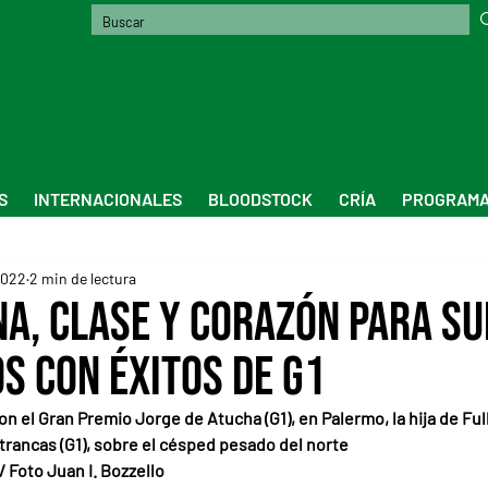
S
INTERNACIONALES
BLOODSTOCK
CRÍA
PROGRAMA
2022
2 min de lectura
na, clase y corazón para s
s con éxitos de G1
 el Gran Premio Jorge de Atucha (G1), en Palermo, la hija de Ful
trancas (G1), sobre el césped pesado del norte
/ Foto Juan I. Bozzello