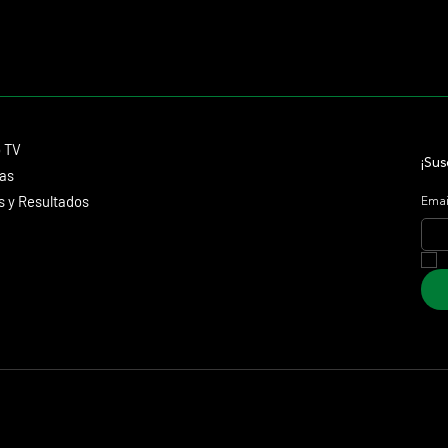
Contacto
o TV
dmitagstein@gmail.com
¡Sus
cas
 y Resultados
Emai
 Marketing &