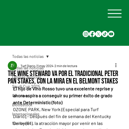
Todas las noticias
Turf Diario
11 may 2024
2 min de lectura
Todas las noticias
The Wine Steward va por el tradicional Peter
Últimas Noticias
Pan Stakes, con la mira en el Belmont Stakes
Saudi Cup 2025
El hijo de Vino Rosso tuvo una excelente reprise y 
ahora aspira a conseguir su primer éxito de grado 
Carreras
ante Deterministic (foto)
Bloodstock
OZONE PARK, New York (Especial para Turf 
Internacionales
Diario).- Después del fin de semana del Kentucky 
Derby (G1), la atracción mayor por venir en las 
Nacionales