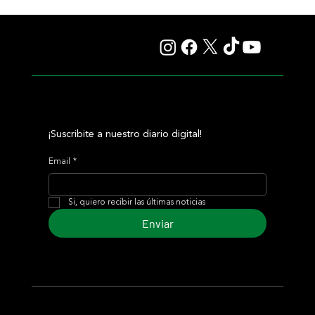
El Preakness cambiará de fecha en 2027 y reaviva el
debate sobre el futuro de la Triple Corona
¡Suscribite a nuestro diario digital!
Email
*
Si, quiero recibir las últimas noticias
Enviar
© 2024 Turf Diario
Desarrollado por Estudio CKS - Comunicación,