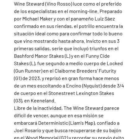
Wine Steward (Vino Rosso) luce como el preferido 
de los especialistas en el morning-line. Preparado 
por Michael Maker y con el panameño Luiz Sáez 
confirmado en sus riendas, el potrillo encuentra la 
situación ideal como para confirmar todo lo bueno 
que vino mostrando hasta ahora. Invicto en sus 3 
primeras salidas, serie que incluyó triunfos en el 
Bashford Manor Stakes (L) y en el Funny Cide 
Stakes (L), fue segundo a medio cuerpo de Locked 
(Gun Runner) en el Claiborne Breeders' Futurity 
(G1) de 2023, y reprisó en gran forma hace menos 
de un mes escoltando a Encino (Nyquist) desde 3/4 
de cuerpo en el Stonestreet Lexington Stakes 
(G3), en Keeneland.
Libre de la inactividad, The Wine Steward parece 
difícil de vencer, aunque en esa misión se 
embarcará Deterministic (Liam's Map), confiado a 
Joel Rosario y que busca recuperarse de su bajón 
en el Wood Memorial (G2) y recordar su previo éxito 