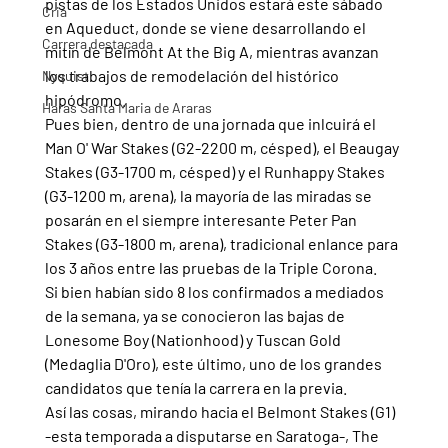
pistas de los Estados Unidos estará este sábado 
Cria
en Aqueduct, donde se viene desarrollando el 
Carrera destacada
mitín de Belmont At the Big A, mientras avanzan 
los trabajos de remodelación del histórico 
Nyquist
hipódromo.
Haras Santa Maria de Araras
Pues bien, dentro de una jornada que inlcuirá el 
Man O' War Stakes (G2-2200 m, césped), el Beaugay 
Stakes (G3-1700 m, césped) y el Runhappy Stakes 
(G3-1200 m, arena), la mayoría de las miradas se 
posarán en el siempre interesante Peter Pan 
Stakes (G3-1800 m, arena), tradicional enlance para 
los 3 años entre las pruebas de la Triple Corona.
Si bien habían sido 8 los confirmados a mediados 
de la semana, ya se conocieron las bajas de 
Lonesome Boy (Nationhood) y Tuscan Gold 
(Medaglia D'Oro), este último, uno de los grandes 
candidatos que tenía la carrera en la previa.
Así las cosas, mirando hacia el Belmont Stakes (G1) 
-esta temporada a disputarse en Saratoga-, The 