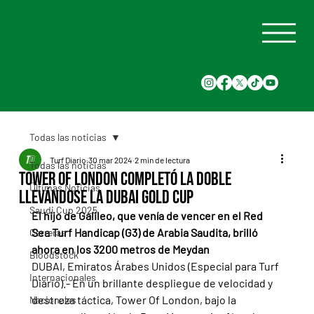
Todas las noticias
Turf Diario
30 mar 2024
2 min de lectura
Todas las noticias
Tower of London completó la doble
Últimas Noticias
llevándose la Dubai Gold Cup
Saudi Cup 2025
El hijo de Galileo, que venía de vencer en el Red 
Sea Turf Handicap (G3) de Arabia Saudita, brilló 
Carreras
ahora en los 3200 metros de Meydan
Bloodstock
DUBAI, Emiratos Árabes Unidos (Especial para Turf 
Internacionales
Diario).- En un brillante despliegue de velocidad y 
destreza táctica, Tower Of London, bajo la 
Nacionales