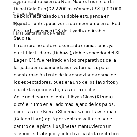
suprema dirección de Ryan Moore, triunfó en la 
Cria
Dubai Gold Cup (G2-3200 m, césped, US$ 1.000.000 
Carrera destacada
de bols), alcanzando una doble estupenda en 
Medio Oriente, pues venía de imponerse en el Red 
Nyquist
Sea Turf Handicap (G3) de Riyadh, en Arabia 
Haras Santa Maria de Araras
Saudita.
La carrera no estuvo exenta de dramatismo, ya 
que Eldar Eldarov (Dubawi), doble vencedor del St 
Leger (G1), fue retirado en los preparativos de la 
largada por recomendación veterinaria, para 
consternación tanto de las conexiones como de 
los espectadores, pues era uno de los favoritos y 
una de las grandes figuras de la noche.
Ante un desarrollo lento, Libyan Glass (Kizuna) 
dictó el ritmo en el lado más lejano de los palos, 
mientras que Kieran Shoemark, con Trawlerman 
(Golden Horn), optó por venir en solitario por el 
centro de la pista. Los jinetes mantuvieron un 
silencio estratégico y colectivo hasta la recta final, 