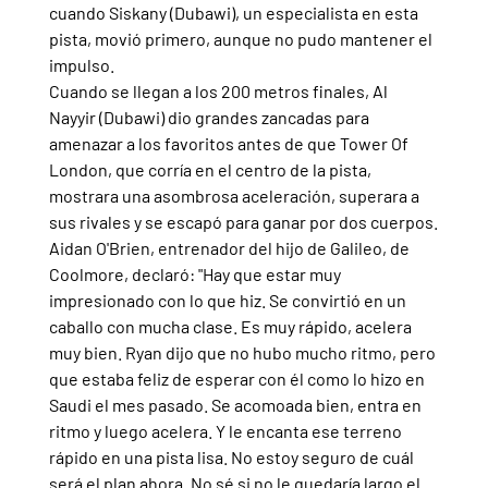
cuando Siskany (Dubawi), un especialista en esta 
pista, movió primero, aunque no pudo mantener el 
impulso.
Cuando se llegan a los 200 metros finales, Al 
Nayyir (Dubawi) dio grandes zancadas para 
amenazar a los favoritos antes de que Tower Of 
London, que corría en el centro de la pista, 
mostrara una asombrosa aceleración, superara a 
sus rivales y se escapó para ganar por dos cuerpos.
Aidan O'Brien, entrenador del hijo de Galileo, de 
Coolmore, declaró: "Hay que estar muy 
impresionado con lo que hiz. Se convirtió en un 
caballo con mucha clase. Es muy rápido, acelera 
muy bien. Ryan dijo que no hubo mucho ritmo, pero 
que estaba feliz de esperar con él como lo hizo en 
Saudi el mes pasado. Se acomoada bien, entra en 
ritmo y luego acelera. Y le encanta ese terreno 
rápido en una pista lisa. No estoy seguro de cuál 
será el plan ahora. No sé si no le quedaría largo el 