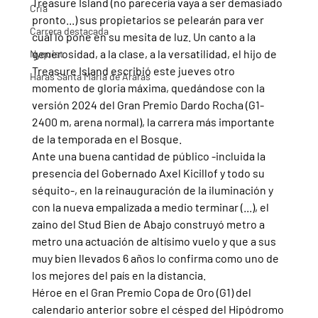
Treasure Island (no parecería vaya a ser demasiado 
Cria
pronto...) sus propietarios se pelearán para ver 
Carrera destacada
cuál lo pone en su mesita de luz. Un canto a la 
generosidad, a la clase, a la versatilidad, el hijo de 
Nyquist
Treasure Island escribió este jueves otro 
Haras Santa Maria de Araras
momento de gloria máxima, quedándose con la 
versión 2024 del Gran Premio Dardo Rocha (G1-
2400 m, arena normal), la carrera más importante 
de la temporada en el Bosque.
Ante una buena cantidad de público -incluida la 
presencia del Gobernado Axel Kicillof y todo su 
séquito-, en la reinauguración de la iluminación y 
con la nueva empalizada a medio terminar (...), el 
zaino del Stud Bien de Abajo construyó metro a 
metro una actuación de altísimo vuelo y que a sus 
muy bien llevados 6 años lo confirma como uno de 
los mejores del país en la distancia.
Héroe en el Gran Premio Copa de Oro (G1) del 
calendario anterior sobre el césped del Hipódromo 