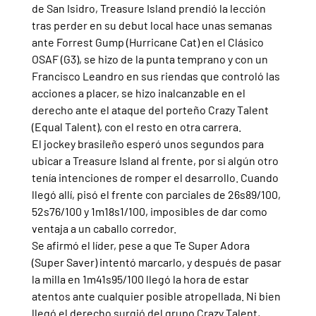
de San Isidro, Treasure Island prendió la lección 
tras perder en su debut local hace unas semanas 
ante Forrest Gump (Hurricane Cat) en el Clásico 
OSAF (G3), se hizo de la punta temprano y con un 
Francisco Leandro en sus riendas que controló las 
acciones a placer, se hizo inalcanzable en el 
derecho ante el ataque del porteño Crazy Talent 
(Equal Talent), con el resto en otra carrera.
El jockey brasileño esperó unos segundos para 
ubicar a Treasure Island al frente, por si algún otro 
tenía intenciones de romper el desarrollo. Cuando 
llegó allí, pisó el frente con parciales de 26s89/100, 
52s76/100 y 1m18s1/100, imposibles de dar como 
ventaja a un caballo corredor.
Se afirmó el líder, pese a que Te Super Adora 
(Super Saver) intentó marcarlo, y después de pasar 
la milla en 1m41s95/100 llegó la hora de estar 
atentos ante cualquier posible atropellada. Ni bien 
llegó el derecho surgió del grupo Crazy Talent, 