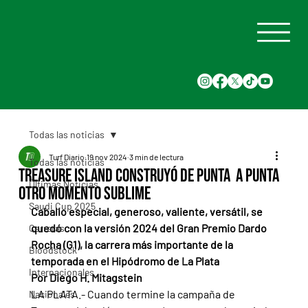
Todas las noticias
Turf Diario
19 nov 2024
3 min de lectura
Todas las noticias
Treasure Island construyó de punta a punta
Últimas Noticias
otro momento sublime
Saudi Cup 2025
Caballo especial, generoso, valiente, versátil, se 
quedó con la versión 2024 del Gran Premio Dardo 
Carreras
Rocha (G1), la carrera más importante de la 
Bloodstock
temporada en el Hipódromo de La Plata
Internacionales
Por Diego H. Mitagstein
LA PLATA.- Cuando termine la campaña de 
Nacionales