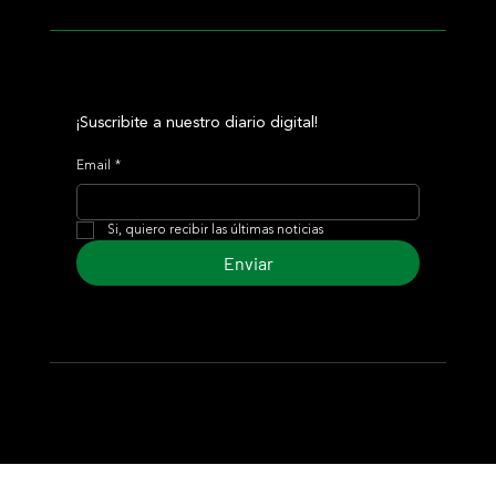
¡Suscribite a nuestro diario digital!
Email
*
Si, quiero recibir las últimas noticias
Enviar
© 2024 Turf Diario
Desarrollado por Estudio CKS - Comunicación,
Marketing & Diseño