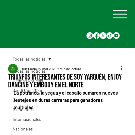
Todas las noticias
Turf Diario
27 mar 2025
2 min de lectura
Todas las noticias
Triunfos interesantes de Soy Yarquén, Enjoy
Últimas Noticias
Dancing y Embody en el norte
Saudi Cup 2025
La potranca, la yegua y el caballo sumaron nuevos 
festejos en duras carreras para ganadores 
Carreras
múltiples
Bloodstock
Internacionales
Nacionales