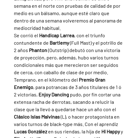
semana en el norte con pruebas de calidad de por 
medio es un bálsamo, aunque esté claro que 
dentro de una semana volveremos al panorama de 
mediocridad habitual.
Se corrió el 
Handicap Larrea
, con el triunfo 
contundente de 
Bartlemy 
(Full Mast) y el potrillo de 
2 años 
Phanton 
(Outstrip) debutó con una victoria 
de proyección, pero, además, hubo varios turnos 
condicionales más que merecieron ser seguidos 
de cerca, con caballo de clase de por medio.
Temprano, en el kilómetro del 
Premio Gran 
Enemigo
, para potrancas de 3 años titulares de 1 ó 
2 victorias, 
Enjoy Dancing 
pudo, por fin cortar una 
extensa racha de derrotas, sacando a relucir la 
clase que la llevó a quedarse hace un año con el 
Clásico Islas Malvinas 
(L), o hacer protagonista en 
varios turnos de black-type más. Con el aprendiz 
Lucas González 
en sus riendas, la hija de 
Hi Happy 
y 