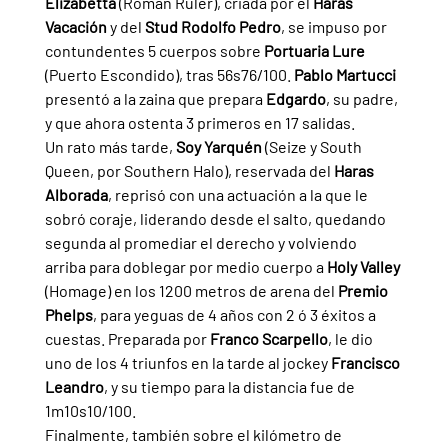
Elizabetta 
(Roman Ruler), criada por el 
Haras 
Vacación 
y del 
Stud Rodolfo Pedro
, se impuso por 
contundentes 5 cuerpos sobre 
Portuaria Lure 
(Puerto Escondido), tras 56s76/100. 
Pablo Martucci 
presentó a la zaina que prepara 
Edgardo
, su padre, 
y que ahora ostenta 3 primeros en 17 salidas.
Un rato más tarde, 
Soy Yarquén 
(Seize y South 
Queen, por Southern Halo), reservada del 
Haras 
Alborada
, reprisó con una actuación a la que le 
sobró coraje, liderando desde el salto, quedando 
segunda al promediar el derecho y volviendo 
arriba para doblegar por medio cuerpo a 
Holy Valley 
(Homage) en los 1200 metros de arena del 
Premio 
Phelps
, para yeguas de 4 años con 2 ó 3 éxitos a 
cuestas. Preparada por 
Franco Scarpello
, le dio 
uno de los 4 triunfos en la tarde al jockey 
Francisco 
Leandro
, y su tiempo para la distancia fue de 
1m10s10/100.
Finalmente, también sobre el kilómetro de 