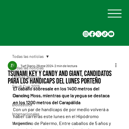
Todas las noticias
Turf Diario
29 ene 2024
2 min de lectura
Todas las noticias
Tsunami Key y Candy and Giant, candidatos
Últimas Noticias
para los handicaps del lunes porteño
Saudi Cup 2025
El caballo sobresale en los 1400 metros del 
Dancing Moss, mientras que la yegua se destaca 
Carreras
en los 1200 metros del Carapálida
Bloodstock
Con un par de handicaps de por medio volverá a 
Internacionales
haber carreras este lunes en el Hipódromo 
Argentino de Palermo. Entre caballos de 5 años y 
Nacionales