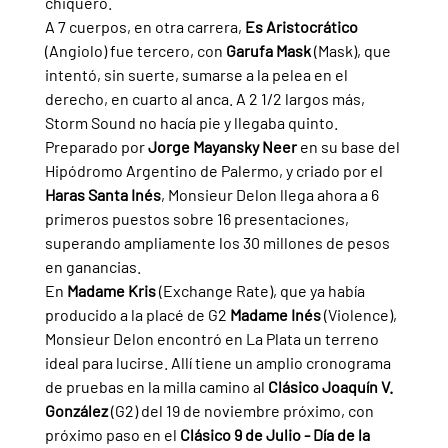
chiquero.
A 7 cuerpos, en otra carrera, 
Es Aristocrático 
(Angiolo) fue tercero, con 
Garufa Mask 
(Mask), que 
intentó, sin suerte, sumarse a la pelea en el 
derecho, en cuarto al anca. A 2 1/2 largos más, 
Storm Sound no hacía pie y llegaba quinto.
Preparado por 
Jorge Mayansky Neer 
en su base del 
Hipódromo Argentino de Palermo, y criado por el 
Haras Santa Inés
, Monsieur Delon llega ahora a 6 
primeros puestos sobre 16 presentaciones, 
superando ampliamente los 30 millones de pesos 
en ganancias.
En 
Madame Kris 
(Exchange Rate), que ya había 
producido a la placé de G2 
Madame Inés 
(Violence), 
Monsieur Delon encontró en La Plata un terreno 
ideal para lucirse. Allí tiene un amplio cronograma 
de pruebas en la milla camino al 
Clásico Joaquín V. 
González 
(G2) del 19 de noviembre próximo, con 
próximo paso en el 
Clásico 9 de Julio - Día de la 