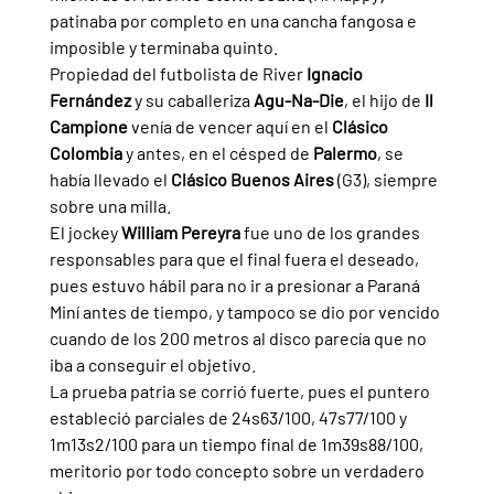
patinaba por completo en una cancha fangosa e 
imposible y terminaba quinto.
Propiedad del futbolista de River 
Ignacio 
Fernández 
y su caballeriza 
Agu-Na-Die
, el hijo de 
Il 
Campione 
venía de vencer aquí en el 
Clásico 
Colombia 
y antes, en el césped de 
Palermo
, se 
había llevado el 
Clásico Buenos Aires 
(G3), siempre 
sobre una milla.
El jockey 
William Pereyra 
fue uno de los grandes 
responsables para que el final fuera el deseado, 
pues estuvo hábil para no ir a presionar a Paraná 
Miní antes de tiempo, y tampoco se dio por vencido 
cuando de los 200 metros al disco parecía que no 
iba a conseguir el objetivo.
La prueba patria se corrió fuerte, pues el puntero 
estableció parciales de 24s63/100, 47s77/100 y 
1m13s2/100 para un tiempo final de 1m39s88/100, 
meritorio por todo concepto sobre un verdadero 