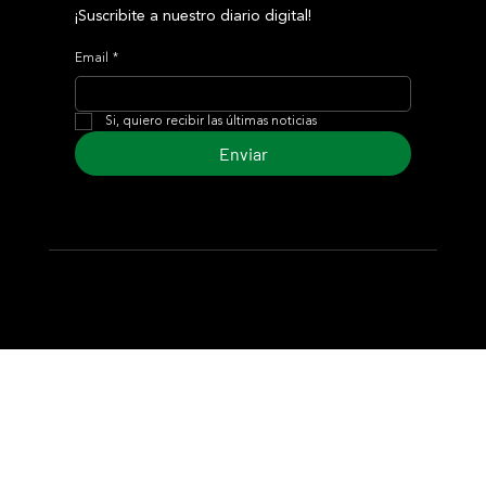
¡Suscribite a nuestro diario digital!
Email
*
Si, quiero recibir las últimas noticias
Enviar
© 2024 Turf Diario
Desarrollado por Estudio CKS - Comunicación,
Marketing & Diseño