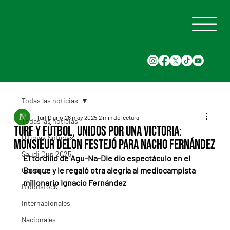
Todas las noticias
Turf Diario
28 may 2025
2 min de lectura
Todas las noticias
Turf y fútbol, unidos por una victoria:
Últimas Noticias
Monsieur Delon festejó para Nacho Fernández
Saudi Cup 2025
El tordillo de Agu-Na-Die dio espectáculo en el 
Bosque y le regaló otra alegría al mediocampista 
Carreras
millonario Ignacio Fernández
Bloodstock
Internacionales
Nacionales