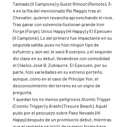
Taimado (Il Campione) y Guest Rimout (Remote), 3-
4 en la fila del mencionado Río Maggio tras el 
Chevalier, quieren revancha aprovechando el roce.
Tras ganar con solvencia ilusionan grande Iron 
Forge (Forge), Unico Happy (Hi Happy) y El Epecuen 
(Il Campione). Lo del primero fue impactante en su 
segunda salida, pues no hizo ningún tipo de 
esfuerzo y, aún así, le sacó 8 cuerpos, y el segundo 
dio clase en su debut, llevándose con comodidad 
el Clásico José B. Zubiaurre. El Epecuen, por su 
parte, hizo variedades en su estreno porteño, 
aunque, como en el caso de Príncipe Yon, el 
desconocimiento del terreno es un signo de 
pregunta.
Y quedan los no menos peligrosos Atomic Trigger 
(Cosmic Trigger) y Arashi (Tresure Beach). Aquél 
pudo por el pescuezo sobre Paso Nevado (Hi 
Happy) después de un promisorio debut, mientras 
que el restante se inició de la mejor forma hace 