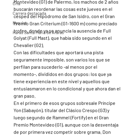
Montevideo (G1) de Palermo, los machos de 2 años 
Cria
buscarán reordenar las cosas este jueves en el 
Carrera destacada
césped del Hipódromo de San Isidro, con el Gran 
Nyquist
Premio Gran Criterium (G1-1600 m) como preciado 
trofeo, donde ya se anuncia la ausencia de Full 
Haras Santa Maria de Araras
Golyat (Full Mast), que había sido segundo en el 
Chevalier (G2).
Con las dificultades que aportará una pista 
seguramente imposible, son varios los que se 
perfilan para sucederlo -al menos por el 
momento-, divididos en dos grupos: los que ya 
tiene experiencia en este nivel y aquellos que 
entusiasmaron en lo condicional y que ahora dan el 
gran paso.
En el primero de esos grupos sobresale Príncipe 
Yon (Sabayón), titular del Clásico Crespo (G3) y 
luego segundo de Rammel (Fortify) en el Gran 
Premio Montevideo (G1), aunque con la desventaja 
de por primera vez competir sobre grama. Don 