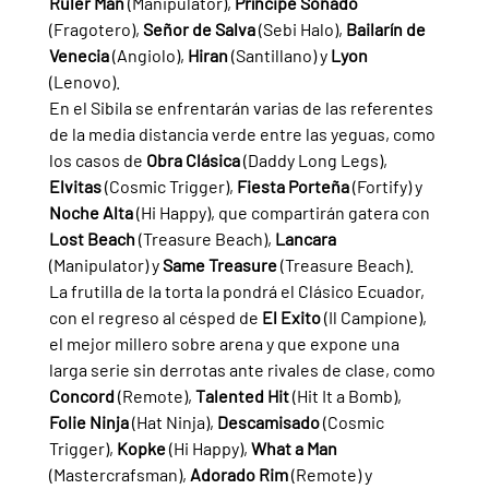
Ruler Man 
(Manipulator), 
Príncipe Soñado 
(Fragotero), 
Señor de Salva 
(Sebi Halo), 
Bailarín de 
Venecia 
(Angiolo), 
Hiran 
(Santillano) y 
Lyon 
(Lenovo).
En el Sibila se enfrentarán varias de las referentes 
de la media distancia verde entre las yeguas, como 
los casos de 
Obra Clásica 
(Daddy Long Legs), 
Elvitas 
(Cosmic Trigger), 
Fiesta Porteña 
(Fortify) y 
Noche Alta 
(Hi Happy), que compartirán gatera con 
Lost Beach 
(Treasure Beach), 
Lancara 
(Manipulator) y 
Same Treasure 
(Treasure Beach).
La frutilla de la torta la pondrá el Clásico Ecuador, 
con el regreso al césped de 
El Exito 
(Il Campione), 
el mejor millero sobre arena y que expone una 
larga serie sin derrotas ante rivales de clase, como 
Concord 
(Remote), 
Talented Hit 
(Hit It a Bomb), 
Folie Ninja 
(Hat Ninja), 
Descamisado 
(Cosmic 
Trigger), 
Kopke 
(Hi Happy), 
What a Man 
(Mastercrafsman), 
Adorado Rim 
(Remote) y 