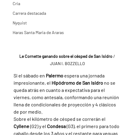
Cria
Carrera destacada
Nyquist
Haras Santa Maria de Araras
Le Cornette ganando sobre el césped de San Isidro 
/ 
JUAN I. BOZZELLO
Si el sábado en 
Palermo 
espera una jornada 
impresionante, el 
Hipódromo de San Isidro 
no se 
queda atrás en cuanto a expectativa para el 
viernes, como antesala, conformando una reunión 
llena de condicionales de proyección y 4 clásicos 
de por medio.
Sobre el kilómetro de césped se correrán el 
Cyllene 
(G2) y el 
Condesa 
(G3), el primero para todo 
caballo desde los 3 años y el restante para yeguas 