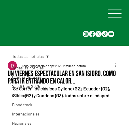
Todas las noticias
Diego Mitagstein
3 sept 2025
2 min de lectura
Todas las noticias
Un viernes espectacular en San Isidro, como
Últimas Noticias
para ir entrando en calor...
Saudi Cup 2025
Se corren los clásicos Cyllene (G2), Ecuador (G2), 
Sibila (G2) y Condesa (G3), todos sobre el césped
Carreras
Bloodstock
Internacionales
Nacionales