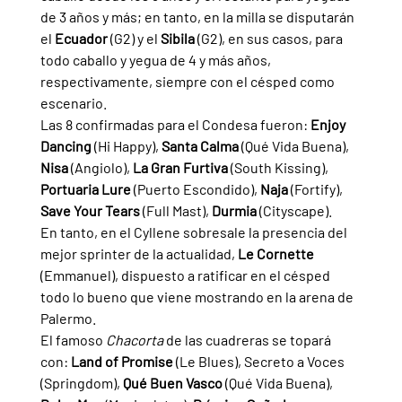
de 3 años y más; en tanto, en la milla se disputarán 
el 
Ecuador 
(G2) y el 
Sibila 
(G2), en sus casos, para 
todo caballo y yegua de 4 y más años, 
respectivamente, siempre con el césped como 
escenario.
Las 8 confirmadas para el Condesa fueron: 
Enjoy 
Dancing 
(Hi Happy), 
Santa Calma 
(Qué Vida Buena), 
Nisa 
(Angiolo), 
La Gran Furtiva 
(South Kissing), 
Portuaria Lure 
(Puerto Escondido), 
Naja 
(Fortify), 
Save Your Tears 
(Full Mast), 
Durmia 
(Cityscape).
En tanto, en el Cyllene sobresale la presencia del 
mejor sprinter de la actualidad, 
Le Cornette 
(Emmanuel), dispuesto a ratificar en el césped 
todo lo bueno que viene mostrando en la arena de 
Palermo.
El famoso 
Chacorta 
de las cuadreras se topará 
con: 
Land of Promise 
(Le Blues), Secreto a Voces 
(Springdom), 
Qué Buen Vasco 
(Qué Vida Buena), 