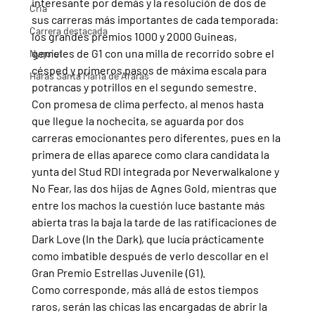
interesante por demás y la resolución de dos de 
Cria
sus carreras más importantes de cada temporada: 
Carrera destacada
los grandes premios 1000 y 2000 Guineas, 
gemeles de G1 con una milla de recorrido sobre el 
Nyquist
césped y primeros pasos de máxima escala para 
Haras Santa Maria de Araras
potrancas y potrillos en el segundo semestre.
Con promesa de clima perfecto, al menos hasta 
que llegue la nochecita, se aguarda por dos 
carreras emocionantes pero diferentes, pues en la 
primera de ellas aparece como clara candidata la 
yunta del Stud RDI integrada por Neverwalkalone y 
No Fear, las dos hijas de Agnes Gold, mientras que 
entre los machos la cuestión luce bastante más 
abierta tras la baja la tarde de las ratificaciones de 
Dark Love (In the Dark), que lucía prácticamente 
como imbatible después de verlo descollar en el 
Gran Premio Estrellas Juvenile (G1).
Como corresponde, más allá de estos tiempos 
raros, serán las chicas las encargadas de abrir la 