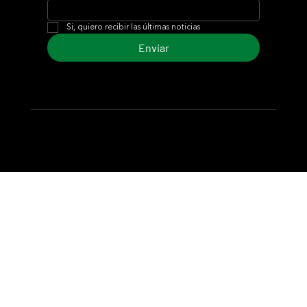
Si, quiero recibir las últimas noticias
Enviar
© 2024 Turf Diario
Desarrollado por Estudio CKS - Comunicación,
Marketing & Diseño