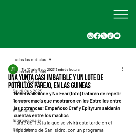
Todas las noticias
Turf Diario
5 ago 2023
3 min de lectura
Todas las noticias
Una yunta casi imbatible y un lote de
Últimas Noticias
potrillos parejo, en las Guineas
Saudi Cup 2025
Neverwalkalone y No Fear (foto) tratarán de repetir 
la supremacía que mostraron en las Estrellas entre 
Carreras
las potrancas; Empeñoso Craf y Epityrum saldarán 
Bloodstock
cuentas entre los machos
Internacionales
Tarde de fiesta la que se vivirá esta tarde en el 
Hipódromo de San Isidro, con un programa 
Nacionales