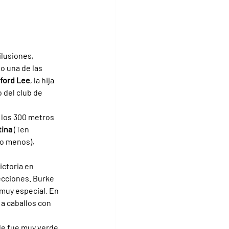
ilusiones, 
 una de las 
fford Lee
, la hija 
 del club de 
 los 300 metros 
ina 
(Ten 
 o menos), 
ictoria en 
ecciones. Burke 
muy especial. En 
a caballos con 
le fue muy verde, 