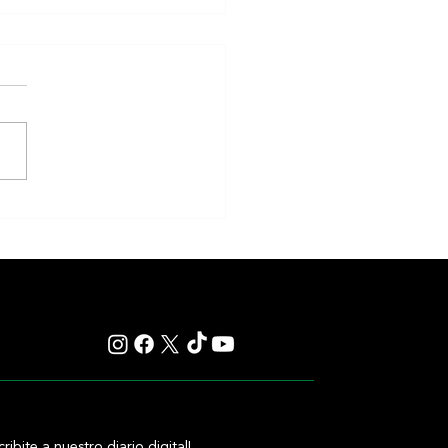
 a Bou afirmó la refundación de su
a con un sólido triunfo
cribite a nuestro diario digital!