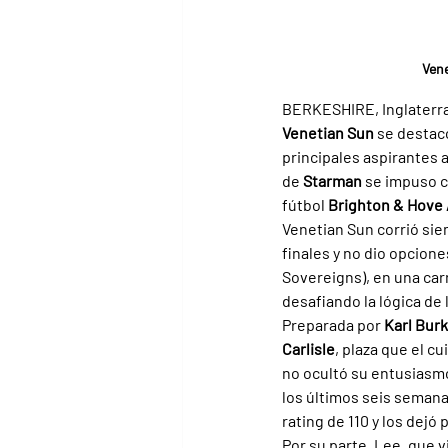
Vene
BERKESHIRE, Inglaterra (
Venetian Sun 
se destac
principales aspirantes a
de 
Starman 
se impuso c
fútbol 
Brighton & Hove 
Venetian Sun corrió sie
finales y no dio opcione
Sovereigns), en una car
desafiando la lógica de 
Preparada por 
Karl Bur
Carlisle
, plaza que el c
no ocultó su entusiasmo
los últimos seis semana
rating de 110 y los dejó 
Por su parte, Lee, que 