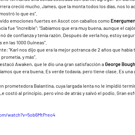
rera creció mucho. James, que la monta todos los días, nos lo ad
mostró lo que es”.
ivido emociones fuertes en Ascot con caballos como 
Energumen
encia fue “increíble”: “Sabíamos que era muy buena, aunque el cajón
enó de confianza y tenía razón. Después de verla hoy, estoy segur
s en las 1000 Guineas”.
e: “Karl nos dijo que era la mejor potranca de 2 años que había t
 prometía, y más”.
destacó Awaken, que le dio una gran satisfacción a 
George Boug
amos que era buena. Es verde todavía, pero tiene clase. Es una
 prometedora Balantina, cuya largada lenta no le impidió termin
Le costó al principio, pero vino de atrás y salvó el podio. Gran esf
com/watch?v=5ob6MtPreo4