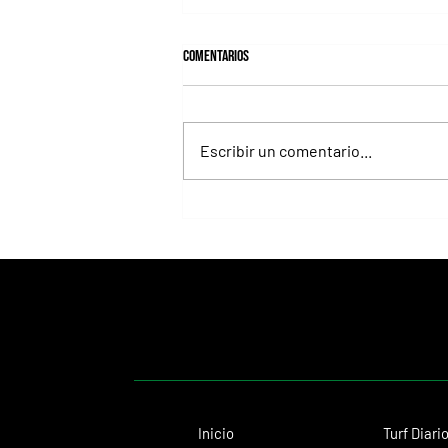
Comentarios
Escribir un comentario...
Autorretrato ganó la Polla, en otra
joya de una yegua madre única:
Marlotte
Inicio
Turf Diari