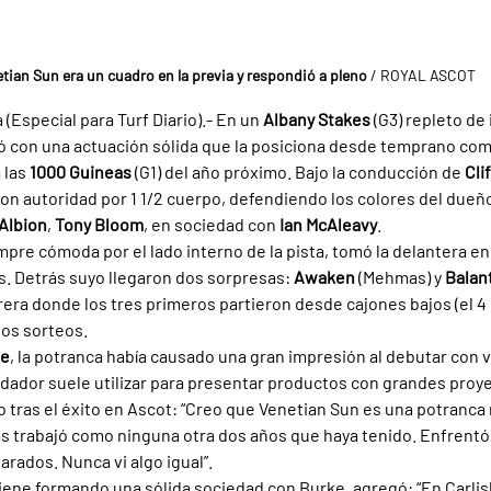
tian Sun era un cuadro en la previa y respondió a pleno
 / ROYAL ASCOT
Especial para Turf Diario).- En un 
Albany Stakes 
(G3) repleto de 
ó con una actuación sólida que la posiciona desde temprano como
 las 
1000 Guineas 
(G1) del año próximo. Bajo la conducción de 
Cli
on autoridad por 1 1/2 cuerpo, defendiendo los colores del dueño
Albion
, 
Tony Bloom
, en sociedad con 
Ian McAleavy
.
mpre cómoda por el lado interno de la pista, tomó la delantera en
s. Detrás suyo llegaron dos sorpresas: 
Awaken 
(Mehmas) y 
Balant
rera donde los tres primeros partieron desde cajones bajos (el 4
los sorteos.
ke
, la potranca había causado una gran impresión al debutar con v
uidador suele utilizar para presentar productos con grandes proy
 tras el éxito en Ascot: “Creo que Venetian Sun es una potranca 
s trabajó como ninguna otra dos años que haya tenido. Enfrentó 
parados. Nunca vi algo igual”.
viene formando una sólida sociedad con Burke, agregó: “En Carlis