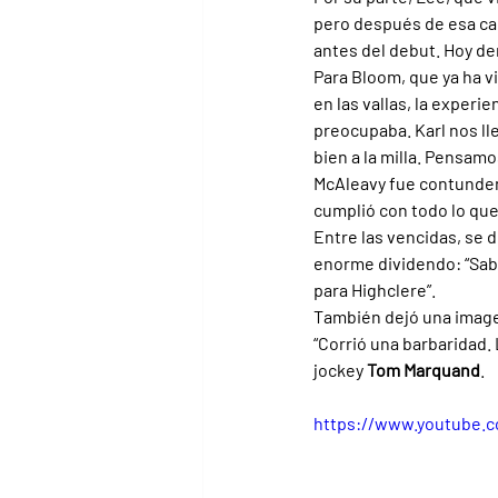
pero después de esa car
antes del debut. Hoy de
Para Bloom, que ya ha v
en las vallas, la experi
preocupaba. Karl nos ll
bien a la milla. Pensamo
McAleavy fue contundent
cumplió con todo lo que
Entre las vencidas, se 
enorme dividendo: “Sabí
para Highclere”.
También dejó una imagen
“Corrió una barbaridad. 
jockey 
Tom Marquand
.
https://www.youtube.