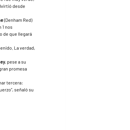
virtió desde 
e 
(Denham Red) 
 1 nos 
o de que llegará 
enido. La verdad, 
hey
, pese a su 
 gran promesa 
ar tercera: 
uerzo”, señaló su 