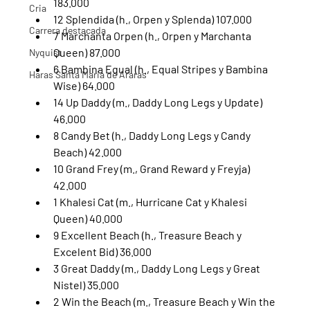
183.000 
Cria
12 Splendida (h., Orpen y Splenda) 107.000
Carrera destacada
7 Marchanta Orpen (h., Orpen y Marchanta 
Queen) 87.000
Nyquist
6 Bambina Equal (h., Equal Stripes y Bambina 
Haras Santa Maria de Araras
Wise) 64.000
14 Up Daddy (m., Daddy Long Legs y Update) 
46.000
8 Candy Bet (h., Daddy Long Legs y Candy 
Beach) 42.000
10 Grand Frey (m., Grand Reward y Freyja) 
42.000
1 Khalesi Cat (m., Hurricane Cat y Khalesi 
Queen) 40.000
9 Excellent Beach (h., Treasure Beach y 
Excelent Bid) 36.000
3 Great Daddy (m., Daddy Long Legs y Great 
Nistel) 35.000
2 Win the Beach (m., Treasure Beach y Win the 