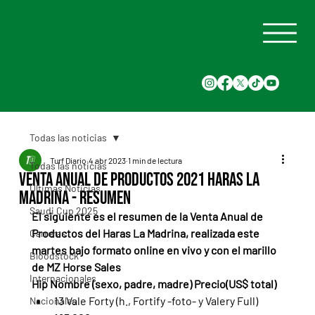
Todas las noticias
Turf Diario
4 abr 2023
1 min de lectura
Todas las noticias
Venta Anual de Productos 2021 Haras La
Últimas Noticias
Madrina - Resumen
Saudi Cup 2025
El siguiente es el resumen de la Venta Anual de 
Productos del Haras La Madrina, realizada este 
Carreras
martes bajo formato online en vivo y con el marillo 
Bloodstock
de MZ Horse Sales
Internacionales
Hip Nombre (sexo, padre, madre) Precio(US$ total)
13 Vale Forty (h., Fortify -foto- y Valery Full) 
Nacionales