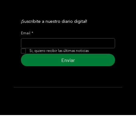
¡Suscribite a nuestro diario digital!
Email
*
Si, quiero recibir las últimas noticias
Enviar
© 2024 Turf Diario
Desarrollado por Estudio CKS - Comunicación,
Marketing & Diseño