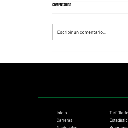
Comentarios
Escribir un comentario...
Lady se quedó con el precio máximo en
el remate del Haras Carampangue
Inicio
Turf Diari
Carreras
Estadísti
Nacionales
Programas