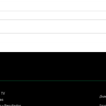
Resumen - Remate Selección de
Esta t
Productos del Haras Carampangue
Haras
Contacto
o TV
dmitagstein@gmail.com
¡Sus
cas
 y Resultados
Emai