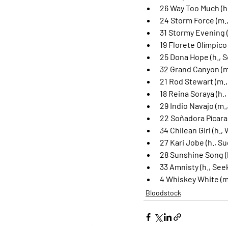
26 Way Too Much (h
24 Storm Force (m.
31 Stormy Evening 
19 Florete Olímpico
25 Dona Hope (h., 
32 Grand Canyon (m.
21 Rod Stewart (m.,
18 Reina Soraya (h.
29 Indio Navajo (m.
22 Soñadora Pícara
34 Chilean Girl (h.,
27 Kari Jobe (h., S
28 Sunshine Song (
33 Amnisty (h., Se
4 Whiskey White (m
Bloodstock