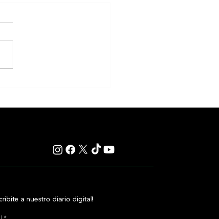
arde, el Remate Selección del
 Carampangue
cribite a nuestro diario digital!
l
*