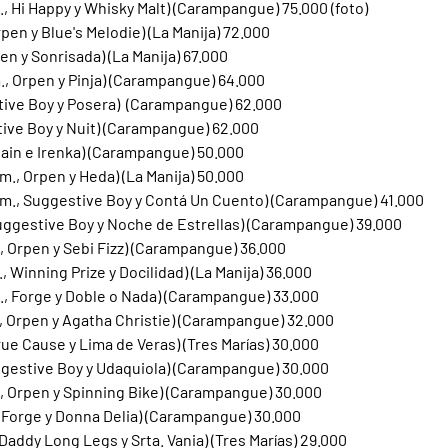
., Hi Happy y Whisky Malt) (Carampangue) 75.000 (foto)
rpen y Blue's Melodie) (La Manija) 72.000
en y Sonrisada) (La Manija) 67.000
., Orpen y Pinja) (Carampangue) 64.000
tive Boy y Posera)  (Carampangue) 62.000
tive Boy y Nuit) (Carampangue) 62.000
gain e Irenka) (Carampangue) 50.000
m., Orpen y Heda) (La Manija) 50.000
(m., Suggestive Boy y Contá Un Cuento) (Carampangue) 41.000
Suggestive Boy y Noche de Estrellas) (Carampangue) 39.000
, Orpen y Sebi Fizz) (Carampangue) 36.000
, Winning Prize y Docilidad) (La Manija) 36.000
m., Forge y Doble o Nada) (Carampangue) 33.000
, Orpen y Agatha Christie) (Carampangue) 32.000
rue Cause y Lima de Veras) (Tres Marías) 30.000
ggestive Boy y Udaquiola) (Carampangue) 30.000
., Orpen y Spinning Bike) (Carampangue) 30.000
 Forge y Donna Delia) (Carampangue) 30.000
Daddy Long Legs y Srta. Vania) (Tres Marías) 29.000