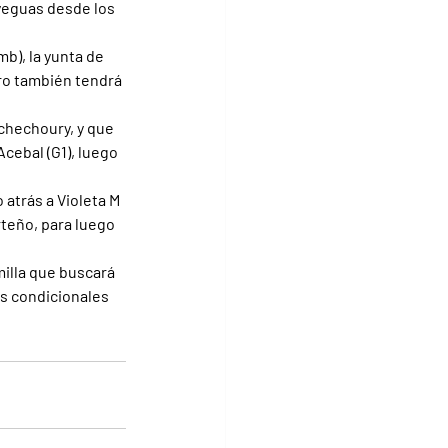
 yeguas desde los 
b), la yunta de 
ro también tendrá 
chechoury, y que 
Acebal (G1), luego 
atrás a Violeta M 
rteño, para luego 
milla que buscará 
as condicionales 