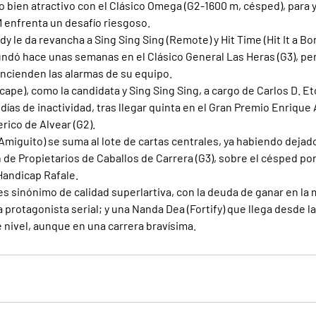
no bien atractivo con el Clásico Omega (G2-1600 m, césped), para
M enfrenta un desafío riesgoso.
y le da revancha a Sing Sing Sing (Remote) y Hit Time (Hit It a Bom
ndó hace unas semanas en el Clásico General Las Heras (G3), pe
encienden las alarmas de su equipo.
ape), como la candidata y Sing Sing Sing, a cargo de Carlos D. Et
 días de inactividad, tras llegar quinta en el Gran Premio Enrique 
rico de Alvear (G2).
miguito) se suma al lote de cartas centrales, ya habiendo dejado 
 de Propietarios de Caballos de Carrera (G3), sobre el césped po
 Handicap Rafale.
s sinónimo de calidad superlartiva, con la deuda de ganar en la 
 protagonista serial; y una Nanda Dea (Fortify) que llega desde l
e nivel, aunque en una carrera bravísima.