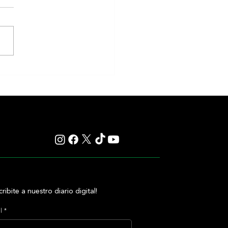
anos va por la Polla de Potrillos
Plata, aunque ante varios rivales
cribite a nuestro diario digital!
l
*