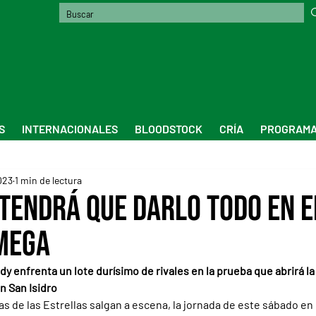
S
INTERNACIONALES
BLOODSTOCK
CRÍA
PROGRAMA
023
1 min de lectura
 tendrá que darlo todo en e
mega
y enfrenta un lote durísimo de rivales en la prueba que abrirá la
n San Isidro
as de las Estrellas salgan a escena, la jornada de este sábado en