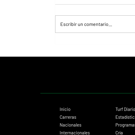
Escribir un comentario...
Selecciones Jueves 6/8 Hipódromo de La
Plata
Inicio
Turf Diari
Carreras
Estadísti
Nacionales
Programas
Internacionales
Cría