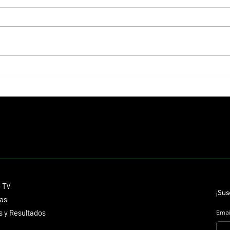
Colour Vision va por la vuelta al
Los Ll
triunfo, en La Plata
de La 
duros
Contacto
o TV
dmitagstein@gmail.com
¡Sus
cas
 y Resultados
Emai