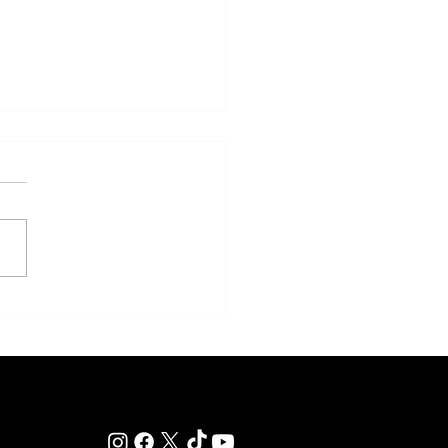
a Todo a Ganador - Programa y
das para la reunión del sábado
 el Hipódromo de San Isidro