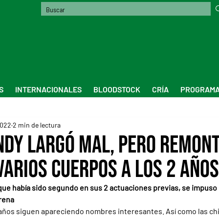
S
INTERNACIONALES
BLOODSTOCK
CRÍA
PROGRAMA
2022
2 min de lectura
ndy largó mal, pero remont
varios cuerpos a los 2 años
 que había sido segundo en sus 2 actuaciones previas, se impuso 
rena
2 años siguen apareciendo nombres interesantes. Así como las chi