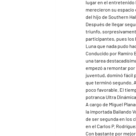
lugar en el entretenid
merecieron su espacio c
del hijo de Southern Ha
Después de llegar segun
triunfo, sorpresivament
participantes, pues los 
Luna que nada pudo hac
Conducido por Ramiro Ba
una tarea destacadísima,
empezó a remontar por d
juventud, dominó fácil 
que terminó segundo. A 
poco favorable. El tiem
potranca Ultra Dinámica 
A cargo de Miguel Planas
la importada Bailando V
de ser segunda en los cl
en el Carlos P. Rodrígue
Con bastante por mejora