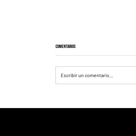
Comentarios
Escribir un comentario...
La velocidad será la gran protagonista
del sábado en la recta de césped