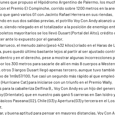
o lunes que propuso el Hipódromo Argentino de Palermo, los muc
on el Premio El Compinche, corrido sobre 1200 metros en la are
lo que ganó varios G1 con Jacinto Rafael Herrera en sus riendas.
do en sus dos salidas previas, el potrillo Voy Con Andy alcanzó
e, siendo relegado en el totalizador a la posición de enemigo en
boletos mayoritarios se los llevó Dusart (Portal del Alto), crédito
er ante lo expuesto por el ganador.
rrueco, el menudo zaino (pesó 432 kilos) criado en el Haras de
 pues quedó último bastante lejos al partir al ser ajustado contra
entro y en el derecho, pese a mostrar algunas incorrecciones p
por los 300 metros para sacarle de allí en más 8 cuerpos a Wester
otros 3 largos Dusart llegó apenas tercero, aunque tuvo también
po de 1m9s57/100, fue casi un segundo más rápido al que empleó u
(Hurricane Cat) para iniciarse con un triunfo en el Premio Wally.
 para la caballeriza Delfina B., Voy Con Andy es un hijo del gene
oy (Orientate), que en nuestro país ganó 5 carreras en San Isidro
ásicos Paseana (G2), Chile (G3) y Apertura (G3) y tercera en el Los
z.
r, y buena aptitud para pensar en mayores distancias, Voy Con A