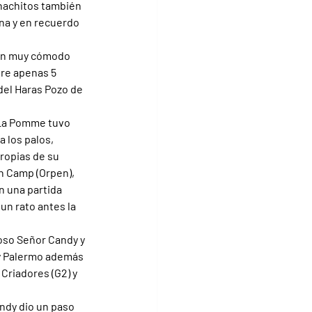
hachitos también 
na y en recuerdo 
 un muy cómodo 
tre apenas 5 
 del Haras Pozo de 
 La Pomme tuvo 
 los palos, 
ropias de su 
n Camp (Orpen), 
 una partida 
n rato antes la 
roso Señor Candy y 
 y Palermo además 
 Criadores (G2) y 
ndy dio un paso 