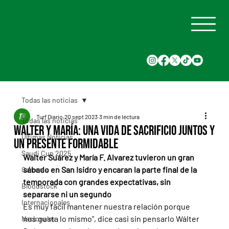
Todas las noticias
Turf Diario
20 sept 2023
3 min de lectura
Todas las noticias
Walter y María: una vida de sacrificio juntos y
Últimas Noticias
un presente formidable
Saudi Cup 2025
Walter Suárez y María F. Alvarez tuvieron un gran 
sábado en San Isidro y encaran la parte final de la 
Carreras
temporada con grandes expectativas, sin 
Bloodstock
separarse ni un segundo
Internacionales
Es muy fácil mantener nuestra relación porque 
nos gusta lo mismo", dice casi sin pensarlo Wálter 
Nacionales