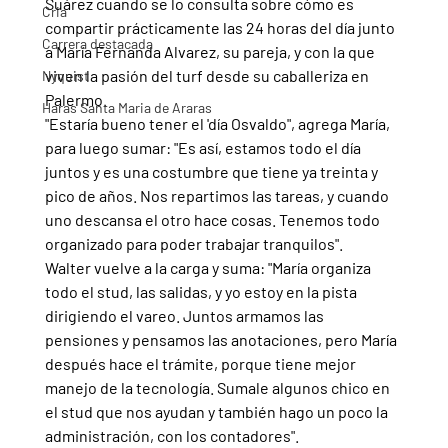
Suárez cuando se lo consulta sobre cómo es 
Cria
compartir prácticamente las 24 horas del día junto 
Carrera destacada
a María Fernanda Alvarez, su pareja, y con la que 
viven la pasión del turf desde su caballeriza en 
Nyquist
Palermo.
Haras Santa Maria de Araras
"Estaría bueno tener el 'día Osvaldo", agrega María, 
para luego sumar: "Es así, estamos todo el día 
juntos y es una costumbre que tiene ya treinta y 
pico de años. Nos repartimos las tareas, y cuando 
uno descansa el otro hace cosas. Tenemos todo 
organizado para poder trabajar tranquilos".
Walter vuelve a la carga y suma: "María organiza 
todo el stud, las salidas, y yo estoy en la pista 
dirigiendo el vareo. Juntos armamos las 
pensiones y pensamos las anotaciones, pero María 
después hace el trámite, porque tiene mejor 
manejo de la tecnología. Sumale algunos chico en 
el stud que nos ayudan y también hago un poco la 
administración, con los contadores".