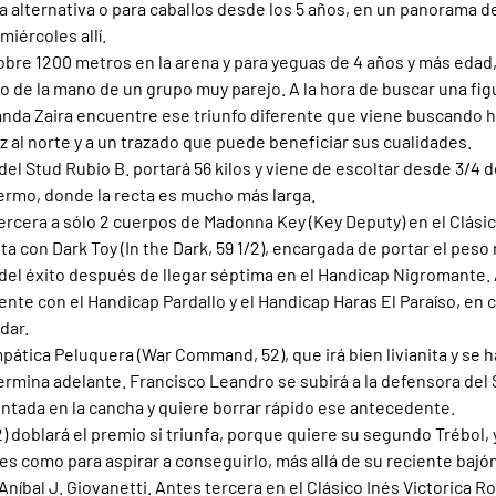
a alternativa o para caballos desde los 5 años, en un panorama de
iércoles allí.
sobre 1200 metros en la arena y para yeguas de 4 años y más edad
 de la mano de un grupo muy parejo. A la hora de buscar una figur
da Zaira encuentre ese triunfo diferente que viene buscando h
z al norte y a un trazado que puede beneficiar sus cualidades.
del Stud Rubio B. portará 56 kilos y viene de escoltar desde 3/4 
alermo, donde la recta es mucho más larga.
tercera a sólo 2 cuerpos de Madonna Key (Key Deputy) en el Clási
ta con Dark Toy (In the Dark, 59 1/2), encargada de portar el peso
 del éxito después de llegar séptima en el Handicap Nigromante. 
e con el Handicap Pardallo y el Handicap Haras El Paraíso, en c
dar.
pática Peluquera (War Command, 52), que irá bien livianita y se h
termina adelante. Francisco Leandro se subirá a la defensora del 
tada en la cancha y quiere borrar rápido ese antecedente.
/2) doblará el premio si triunfa, porque quiere su segundo Trébol, 
s como para aspirar a conseguirlo, más allá de su reciente bajón
Aníbal J. Giovanetti. Antes tercera en el Clásico Inés Victorica Roc