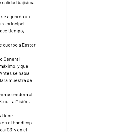
 calidad bajísima, 
, se aguarda un 
a principal, 
ace tiempo, 
de cuerpo a Easter 
co General 
 máximo, y que 
Antes se había 
lara muestra de 
ará acreedora al 
Stud La Misión, 
y tiene 
 en el Handicap 
a (G3) y en el 