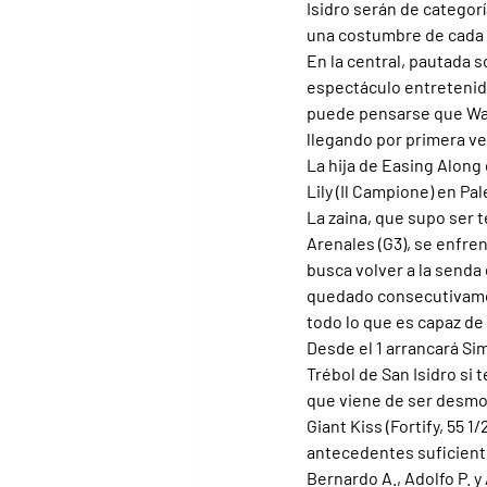
Isidro serán de categorí
una costumbre de cada m
En la central, pautada 
espectáculo entretenido
puede pensarse que Wan
llegando por primera ve
La hija de Easing Along 
Lily (Il Campione) en P
La zaina, que supo ser 
Arenales (G3), se enfren
busca volver a la senda
quedado consecutivament
todo lo que es capaz de 
Desde el 1 arrancará Sim
Trébol de San Isidro si 
que viene de ser desmon
Giant Kiss (Fortify, 55 1
antecedentes suficiente
Bernardo A., Adolfo P. y 