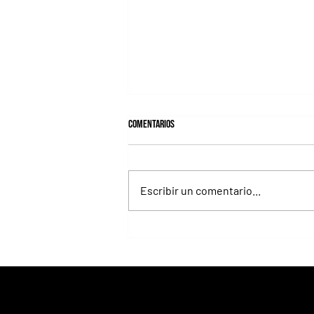
Comentarios
Escribir un comentario...
La velocidad será la gran protagonista
del sábado en la recta de césped