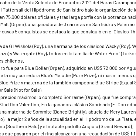
 cabo de la Venta Selecta de Productos 2021 del Haras Carampan
l Tattersall del Hipódromo de San Isidro bajo la organización de la
en 75.000 dólares oficiales y tras larga porfía con la potranca naci
 Malt (Orpen), una ganadora de 3 carreras en San Isidro y Palermo
 cuyas 5 conquistas se destaca la que consiguió en el Clásico T
a de G1 Wiskola (Roy), una hermana de los clásicos Wacky (Roy), W
lazo) y Watergate (Roy), todos en la familia de Water Proof (Turk
es chilenos.
ro fue para Blue Dollar (Orpen), adquirido en US$ 72.000 por Agus
 de la muy corredora Blue's Melodie (Pure Prize), ni más ni menos 
lue Prize y materna de la también campeona Blue Stripe (Equal S
r Sale (Not for Sale).
e precios máximos lo completó Sonreíme (Orpen), que fue compra
 Stud Don Valentino. En la ganadora clásica Sonrisada (El Corredor)
 una materna de Sommite (Dance Brightly), abuela de Mery Laurent
, la mejor 2 años de la actualidad en el Hipódromo de La Plata, en
ano (Southern Halo) y el notable padrillo Angiolo (Grand Reward).
os que pasaron por el ring alcanzaron una recaudación de US$ 1.11