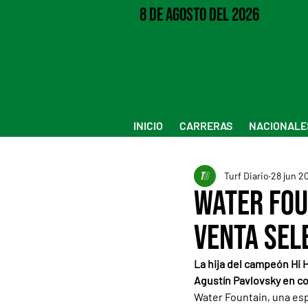
8 de Agosto del 2026
INICIO
CARRERAS
NACIONALE
Turf Diario
28 jun 2
Water Fou
Venta Sel
La hija del campeón Hi H
Agustín Pavlovsky en com
Water Fountain, una esp