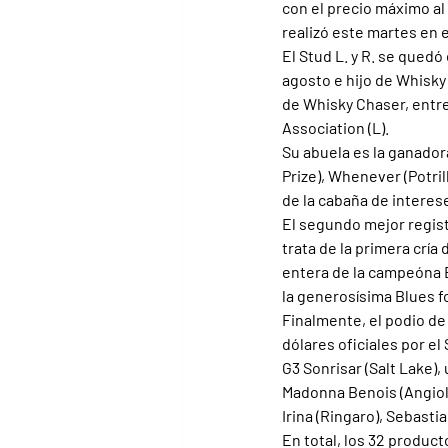
con el precio máximo al
realizó este martes en e
El Stud L. y R. se quedó 
agosto e hijo de Whisky
de Whisky Chaser, entre
Association (L).
Su abuela es la ganador
Prize), Whenever (Potril
de la cabaña de interes
El segundo mejor regist
trata de la primera cría
entera de la campeóna B
la generosísima Blues fo
Finalmente, el podio d
dólares oficiales por el
G3 Sonrisar (Salt Lake),
Madonna Benois (Angiolo)
Irina (Ringaro), Sebasti
En total, los 32 product