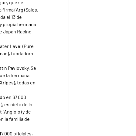
gue, que se 
 firma (Arg) Sales.
da el 13 de 
 y propia hermana 
he Japan Racing 
ater Level (Pure 
oman), fundadora 
tín Pavlovsky. Se 
que la hermana 
tripes), todas en 
do en 67.000 
, es nieta de la 
 (Angiolo) y de 
 la familia de 
7.000 oficiales, 