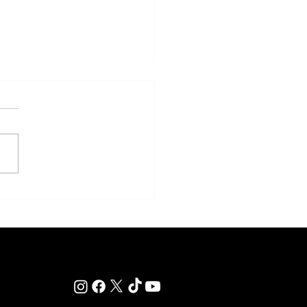
arde, el Remate Selección del
 Carampangue