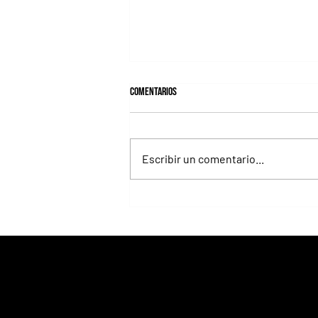
Comentarios
Escribir un comentario...
Lady se quedó con el precio máximo en
el remate del Haras Carampangue