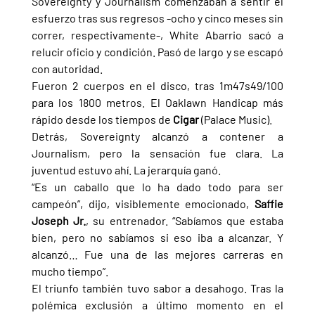
Sovereignty y Journalism comenzaban a sentir el 
esfuerzo tras sus regresos -ocho y cinco meses sin 
correr, respectivamente-, White Abarrio sacó a 
relucir oficio y condición. Pasó de largo y se escapó 
con autoridad.
Fueron 2 cuerpos en el disco, tras 1m47s49/100 
para los 1800 metros. El Oaklawn Handicap más 
rápido desde los tiempos de 
Cigar 
(Palace Music).
Detrás, Sovereignty alcanzó a contener a 
Journalism, pero la sensación fue clara. La 
juventud estuvo ahí. La jerarquía ganó.
“Es un caballo que lo ha dado todo para ser 
campeón”, dijo, visiblemente emocionado, 
Saffie 
Joseph Jr.
, su entrenador. “Sabíamos que estaba 
bien, pero no sabíamos si eso iba a alcanzar. Y 
alcanzó… Fue una de las mejores carreras en 
mucho tiempo”.
El triunfo también tuvo sabor a desahogo. Tras la 
polémica exclusión a último momento en el 