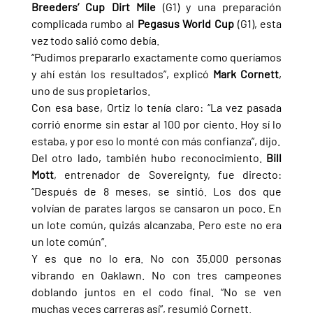
Breeders’ Cup Dirt Mile 
(G1) y una preparación 
complicada rumbo al 
Pegasus World Cup 
(G1), esta 
vez todo salió como debía.
“Pudimos prepararlo exactamente como queríamos 
y ahí están los resultados”, explicó 
Mark Cornett
, 
uno de sus propietarios.
Con esa base, Ortiz lo tenía claro: “La vez pasada 
corrió enorme sin estar al 100 por ciento. Hoy sí lo 
estaba, y por eso lo monté con más confianza”, dijo.
Del otro lado, también hubo reconocimiento. 
Bill 
Mott
, entrenador de Sovereignty, fue directo: 
“Después de 8 meses, se sintió. Los dos que 
volvían de parates largos se cansaron un poco. En 
un lote común, quizás alcanzaba. Pero este no era 
un lote común”.
Y es que no lo era. No con 35.000 personas 
vibrando en Oaklawn. No con tres campeones 
doblando juntos en el codo final. “No se ven 
muchas veces carreras así”, resumió Cornett.