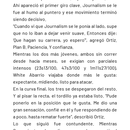
Ahí apareció el primer giro clave. Journalism se le 
fue al humo al puntero y ese movimiento terminó 
siendo decisivo.
“Cuando vi que Journalism se le ponía al lado, supe 
que no lo iban a dejar venir suave. Entonces dije: 
‘Que hagan su carrera, yo espero’”, agregó Ortiz. 
Plan B. Paciencia. Y confianza.
Mientras los dos más jóvenes, ambos sin correr 
desde hacía meses, se exigían con parciales 
intensos (23s13/100, 47s3/100 y 1m11s27/100), 
White Abarrio viajaba donde más le gusta: 
expectante, midiendo, listo para atacar.
En la curva final, los tres se despegaron del resto. 
Y al pisar la recta, el tordillo ya estaba listo. “Pude 
ponerlo en la posición que le gusta. Me dio una 
gran sensación, confié en él y fue respondiendo de 
a poco, hasta rematar fuerte”, describió Ortiz.
Lo que siguió fue contundente. Mientras 