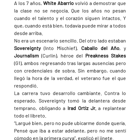
A los 7 años, 
White Abarrio 
volvió a demostrar que 
la clase no se negocia. Que los años no pesan 
cuando el talento y el corazón siguen intactos. Y 
que, cuando está bien, todavía puede mirar a todos 
desde arriba.
No era un escenario sencillo. Del otro lado estaban 
Sovereignty 
(Into Mischief), 
Caballo del Año
, y 
Journalism 
(Curlin), héroe del 
Preakness Stakes 
(G1), ambos regresando tras largas ausencias pero 
con credenciales de sobra. Sin embargo, cuando 
llegó la hora de la verdad, el veterano fue el que 
respondió.
La carrera tuvo desarrollo cambiante. Contra lo 
esperado, Sovereignty tomó la delantera desde 
temprano, obligando a 
Irad Ortiz Jr.
 a replantear 
todo el libreto.
“Largué bien, pero no pude ubicarme donde quería. 
Pensé que iba a estar adelante, pero no me sentí 
cómodo en la primera curva”, explicó el jinete.