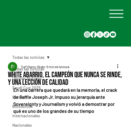
Todas las noticias
Turf Diario
19 abr
3 min de lectura
Todas las noticias
White Abarrio, el campeón que nunca se rinde,
Últimas Noticias
y una lección de calidad
Saudi Cup 2025
En una carrera que quedará en la memoria, el crack 
de Saffie Joseph Jr. impuso su jerarquía ante 
Carreras
Sovereignty y Journalism y volvió a demostrar por 
Bloodstock
qué es uno de los grandes de su tiempo
Internacionales
Nacionales