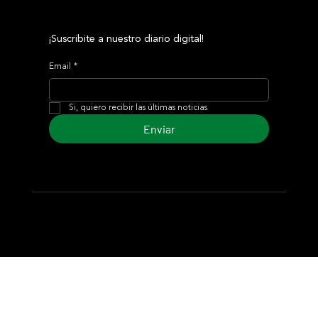
¡Suscribite a nuestro diario digital!
Email
*
Si, quiero recibir las últimas noticias
Enviar
© 2024 Turf Diario
Desarrollado por Estudio CKS - Comunicación,
Marketing & Diseño