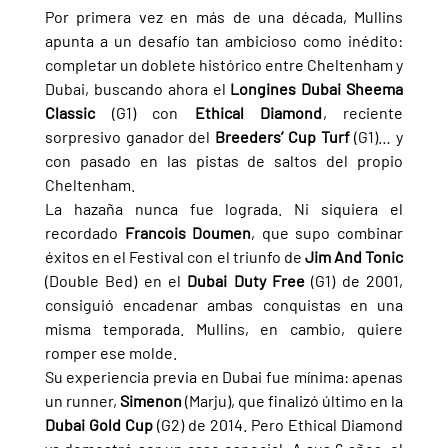
Por primera vez en más de una década, Mullins 
apunta a un desafío tan ambicioso como inédito: 
completar un doblete histórico entre Cheltenham y 
Dubai, buscando ahora el 
Longines Dubai Sheema 
Classic 
(G1) con 
Ethical Diamond
, reciente 
sorpresivo ganador del 
Breeders’ Cup Turf 
(G1)… y 
con pasado en las pistas de saltos del propio 
Cheltenham.
La hazaña nunca fue lograda. Ni siquiera el 
recordado 
Francois Doumen
, que supo combinar 
éxitos en el Festival con el triunfo de 
Jim And Tonic 
(Double Bed) en el 
Dubai Duty Free 
(G1) de 2001, 
consiguió encadenar ambas conquistas en una 
misma temporada. Mullins, en cambio, quiere 
romper ese molde.
Su experiencia previa en Dubai fue mínima: apenas 
un runner, 
Simenon 
(Marju), que finalizó último en la 
Dubai Gold Cup 
(G2) de 2014. Pero Ethical Diamond 