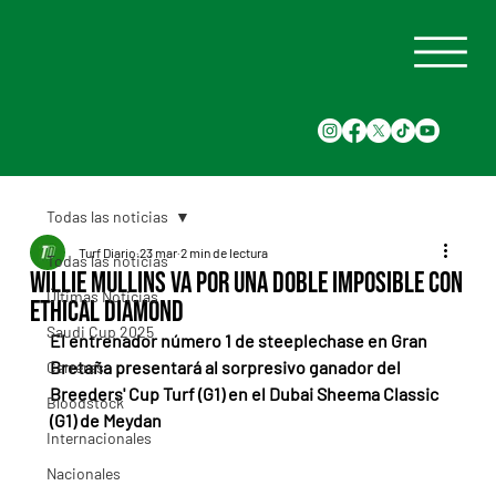
Todas las noticias
Turf Diario
23 mar
2 min de lectura
Todas las noticias
Willie Mullins va por una doble imposible con
Últimas Noticias
Ethical Diamond
Saudi Cup 2025
El entrenador número 1 de steeplechase en Gran 
Bretaña presentará al sorpresivo ganador del 
Carreras
Breeders' Cup Turf (G1) en el Dubai Sheema Classic 
Bloodstock
(G1) de Meydan
Internacionales
Nacionales