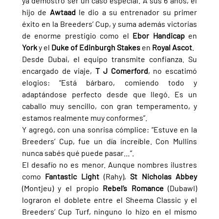
ya demostró ser un caso especial. A sus 6 años, el 
hijo de 
Awtaad 
le dio a su entrenador su primer 
éxito en la Breeders’ Cup, y suma además victorias 
de enorme prestigio como el 
Ebor Handicap 
en 
York 
y el 
Duke of Edinburgh Stakes 
en 
Royal Ascot
.
Desde Dubai, el equipo transmite confianza. Su 
encargado de viaje, 
T J Comerford
, no escatimó 
elogios: “Está bárbaro, comiendo todo y 
adaptándose perfecto desde que llegó. Es un 
caballo muy sencillo, con gran temperamento, y 
estamos realmente muy conformes”.
Y agregó, con una sonrisa cómplice: “Estuve en la 
Breeders’ Cup, fue un día increíble. Con Mullins 
nunca sabés qué puede pasar…”.
El desafío no es menor. Aunque nombres ilustres 
como 
Fantastic Light 
(Rahy), 
St Nicholas Abbey 
(Montjeu) y el propio 
Rebel’s Romance 
(DubawI) 
lograron el doblete entre el Sheema Classic y el 
Breeders’ Cup Turf, ninguno lo hizo en el mismo 