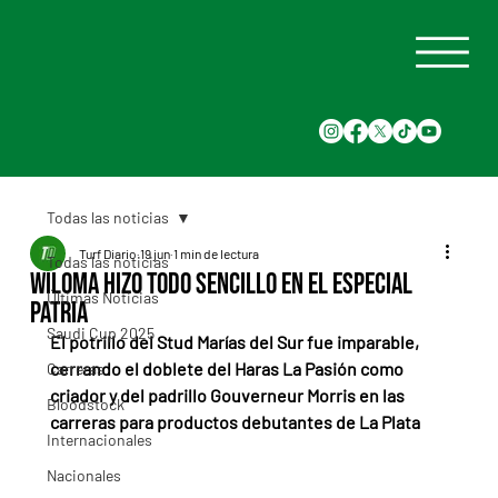
Todas las noticias
Turf Diario
19 jun
1 min de lectura
Todas las noticias
Wiloma hizo todo sencillo en el Especial
Últimas Noticias
Patria
Saudi Cup 2025
El potrillo del Stud Marías del Sur fue imparable, 
cerrando el doblete del Haras La Pasión como 
Carreras
criador y del padrillo Gouverneur Morris en las 
Bloodstock
carreras para productos debutantes de La Plata
Internacionales
Nacionales