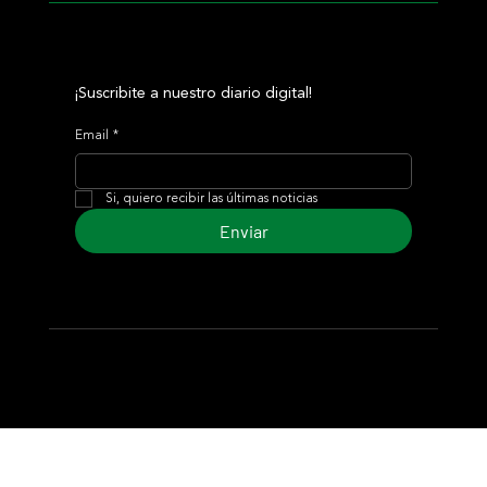
¡Suscribite a nuestro diario digital!
Email
*
Si, quiero recibir las últimas noticias
Enviar
© 2024 Turf Diario
Desarrollado por Estudio CKS - Comunicación,
Marketing & Diseño