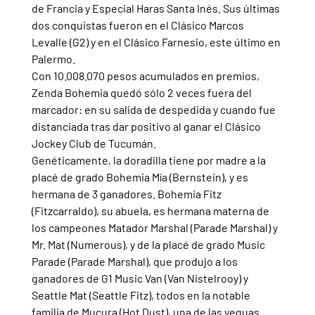
de Francia y Especial Haras Santa Inés. Sus últimas 
dos conquistas fueron en el Clásico Marcos 
Levalle (G2) y en el Clásico Farnesio, este último en 
Palermo.
Con 10.008.070 pesos acumulados en premios, 
Zenda Bohemia quedó sólo 2 veces fuera del 
marcador: en su salida de despedida y cuando fue 
distanciada tras dar positivo al ganar el Clásico 
Jockey Club de Tucumán.
Genéticamente, la doradilla tiene por madre a la 
placé de grado Bohemia Mía (Bernstein), y es 
hermana de 3 ganadores. Bohemia Fitz 
(Fitzcarraldo), su abuela, es hermana materna de 
los campeones Matador Marshal (Parade Marshal) y 
Mr. Mat (Numerous), y de la placé de grado Music 
Parade (Parade Marshal), que produjo a los 
ganadores de G1 Music Van (Van Nistelrooy) y 
Seattle Mat (Seattle Fitz), todos en la notable 
familia de Mucura (Hot Dust), una de las yeguas 