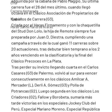
adquirida por la cabaña de Pablo Maggio. Su última 
Cria
carrera fue el 26 del mes último, cuando llegó 
Carrera destacada
octava en el Clásico Asociación de Propietarios de 
Caballos de Carrera (G3).
Nyquist
Criada por el Haras Firmamento y con la chaquetilla 
Haras Santa Maria de Araras
del Stud Don Lolo, la hija de Remote siempre fue 
preparada por Juan D. Diestra, cumpliendo una 
campaña a través de la cual ganó 11 carreras sobre 
20 actuaciones, tras debutar bien temprano a los 2 
años venciendo en la clasificatoria y la final del 
Clásico Precoces en La Plata.
Tras perder su invicto llegando cuarta en el Carlos 
Casares (G3) de Palermo, volvió al sur para vencer 
consecutivamente en los clásicos Amilcar A. 
Mercader (L), Derli A. Gómez (G3) y Polla de 
Potrancas (G2). Luego segunda en los clásicos Los 
Criadores (G2), Fallow y Borobeta, sumaría más 
tarde victorias en los especiales Jockey Club del 
Perú, Especial Mariano Moreno, Especial República 