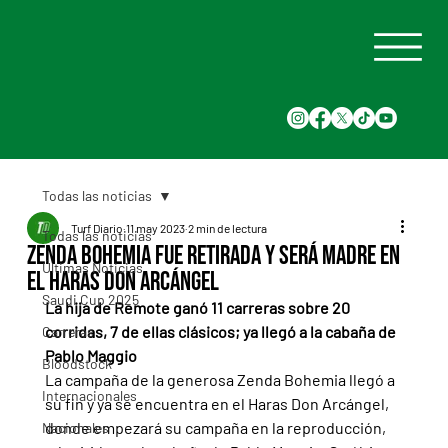
Todas las noticias
Turf Diario
11 may 2023
2 min de lectura
Todas las noticias
Zenda Bohemia fue retirada y será madre en
Últimas Noticias
el Haras Don Arcángel
Saudi Cup 2025
La hija de Remote ganó 11 carreras sobre 20 
corridas, 7 de ellas clásicos; ya llegó a la cabaña de 
Carreras
Pablo Maggio
Bloodstock
La campaña de la generosa Zenda Bohemia llegó a 
Internacionales
su fin y ya se encuentra en el Haras Don Arcángel, 
donde empezará su campaña en la reproducción, 
Nacionales