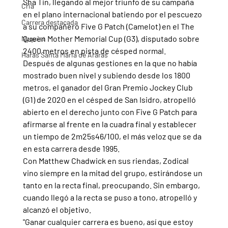
Sha Tin, llegando al mejor triunfo de su campaña 
Cria
en el plano internacional batiendo por el pescuezo 
Carrera destacada
a su compañero Five G Patch (Camelot) en el The 
Queen Mother Memorial Cup (G3), disputado sobre 
Nyquist
2400 metros en pista de césped normal.
Haras Santa Maria de Araras
Después de algunas gestiones en la que no había 
mostrado buen nivel y subiendo desde los 1800 
metros, el ganador del Gran Premio Jockey Club 
(G1) de 2020 en el césped de San Isidro, atropelló 
abierto en el derecho junto con Five G Patch para 
afirmarse al frente en la cuadra final y establecer 
un tiempo de 2m25s46/100, el más veloz que se da 
en esta carrera desde 1995.
Con Matthew Chadwick en sus riendas, Zodical 
vino siempre en la mitad del grupo, estirándose un 
tanto en la recta final, preocupando. Sin embargo, 
cuando llegó a la recta se puso a tono, atropelló y 
alcanzó el objetivo.
"Ganar cualquier carrera es bueno, así que estoy 