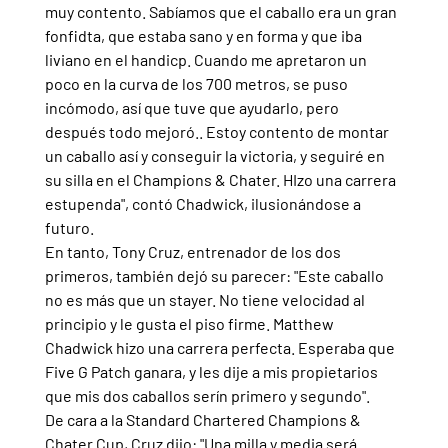
muy contento. Sabíamos que el caballo era un gran 
fonfidta, que estaba sano y en forma y que iba 
liviano en el handicp. Cuando me apretaron un 
poco en la curva de los 700 metros, se puso 
incómodo, así que tuve que ayudarlo, pero 
después todo mejoró.. Estoy contento de montar 
un caballo así y conseguir la victoria, y seguiré en 
su silla en el Champions & Chater. HIzo una carrera 
estupenda", contó Chadwick, ilusionándose a 
futuro.
En tanto, Tony Cruz, entrenador de los dos 
primeros, también dejó su parecer: "Este caballo 
no es más que un stayer. No tiene velocidad al 
principio y le gusta el piso firme. Matthew 
Chadwick hizo una carrera perfecta. Esperaba que 
Five G Patch ganara, y les dije a mis propietarios 
que mis dos caballos serín primero y segundo". 
De cara a la Standard Chartered Champions & 
Chater Cup, Cruz dijo: "Una milla y media será 