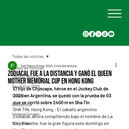
Todas las noticias
Turf Diario
5 may 2024
2 min de lectura
Todas las noticias
Zodiacal fue a la distancia y ganó el Queen
Últimas Noticias
Mother Memorial Cup en Hong Kong
Saudi Cup 2025
El hijo de Cityscape, héroe en el Jockey Club de 
2020 en Argentina, se quedó con la prueba de G3 
Carreras
que se corrió sobre 2400 m en Sha Tin
Bloodstock
SHA TIN, Hong Kong.- El caballo argentino 
Internacionales
Zodiacal, ahora compitiendo bajo el nombre de La 
City Blanche, fue la gran figura este domingo en 
Nacionales