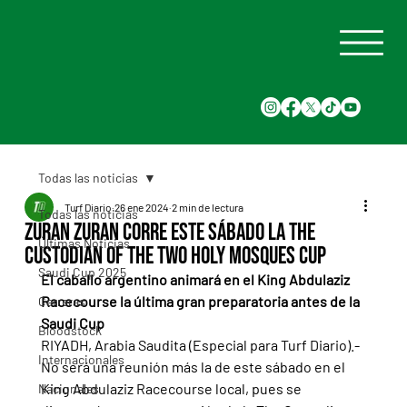
Todas las noticias
Turf Diario
26 ene 2024
2 min de lectura
Todas las noticias
Zuran Zuran corre este sábado la The
Últimas Noticias
Custodian of the Two Holy Mosques Cup
Saudi Cup 2025
El caballo argentino animará en el King Abdulaziz 
Racecourse la última gran preparatoria antes de la 
Carreras
Saudi Cup
Bloodstock
RIYADH, Arabia Saudita (Especial para Turf Diario).- 
Internacionales
No será una reunión más la de este sábado en el 
King Abdulaziz Racecourse local, pues se 
Nacionales