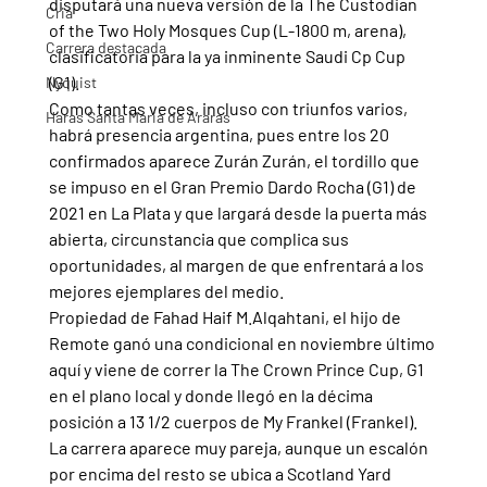
disputará una nueva versión de la The Custodian 
Cria
of the Two Holy Mosques Cup (L-1800 m, arena), 
Carrera destacada
clasificatoria para la ya inminente Saudi Cp Cup 
(G1).
Nyquist
Como tantas veces, incluso con triunfos varios, 
Haras Santa Maria de Araras
habrá presencia argentina, pues entre los 20 
confirmados aparece Zurán Zurán, el tordillo que 
se impuso en el Gran Premio Dardo Rocha (G1) de 
2021 en La Plata y que largará desde la puerta más 
abierta, circunstancia que complica sus 
oportunidades, al margen de que enfrentará a los 
mejores ejemplares del medio.
Propiedad de Fahad Haif M.Alqahtani, el hijo de 
Remote ganó una condicional en noviembre último 
aquí y viene de correr la The Crown Prince Cup, G1 
en el plano local y donde llegó en la décima 
posición a 13 1/2 cuerpos de My Frankel (Frankel).
La carrera aparece muy pareja, aunque un escalón 
por encima del resto se ubica a Scotland Yard 