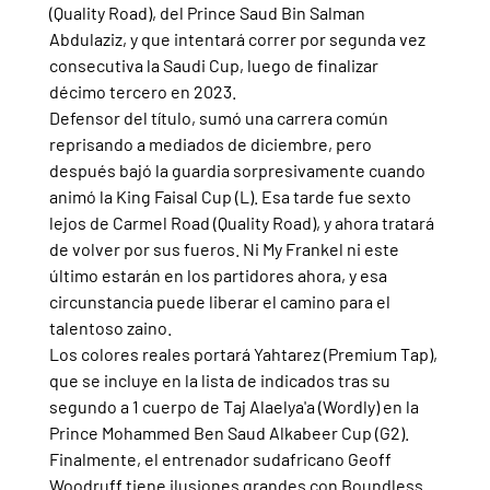
(Quality Road), del Prince Saud Bin Salman 
Abdulaziz, y que intentará correr por segunda vez 
consecutiva la Saudi Cup, luego de finalizar 
décimo tercero en 2023.
Defensor del título, sumó una carrera común 
reprisando a mediados de diciembre, pero 
después bajó la guardia sorpresivamente cuando 
animó la King Faisal Cup (L). Esa tarde fue sexto 
lejos de Carmel Road (Quality Road), y ahora tratará 
de volver por sus fueros. Ni My Frankel ni este 
último estarán en los partidores ahora, y esa 
circunstancia puede liberar el camino para el 
talentoso zaino.
Los colores reales portará Yahtarez (Premium Tap), 
que se incluye en la lista de indicados tras su 
segundo a 1 cuerpo de Taj Alaelya'a (Wordly) en la 
Prince Mohammed Ben Saud Alkabeer Cup (G2).
Finalmente, el entrenador sudafricano Geoff 
Woodruff tiene ilusiones grandes con Boundless 