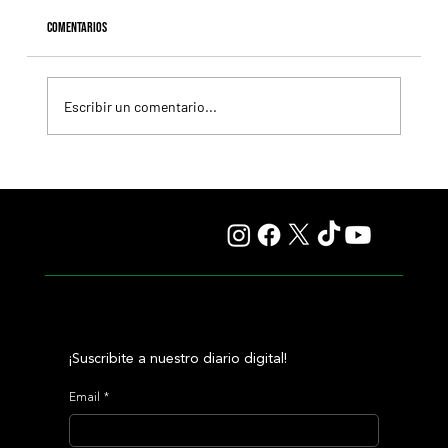
Comentarios
Escribir un comentario...
Ombudsman ya apunta al Juddmonte International y
Gosden anticipa un duelo soñado con Constitution River
¡Suscribite a nuestro diario digital!
Email
*