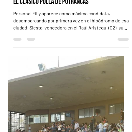
hace 3 días
3 min de lectura
La Triple Corona pone primera en La Plata con
el Clásico Polla de Potrancas
Personal Filly aparece como máxima candidata,
desembarcando por primera vez en el hipódromo de esa
ciudad: Siesta, vencedora en el Raúl Aristegui (G2), su
principal escollo LA PLATA.- Día trascendente el que se
vivirá este martes en el hipódromo de esta ciudad,
donde la Triple Corona se echará a rodar una vez más,
buscando un 3 años que sea capaz de sortear con éxito
la serie después de muchísimos años. Para ser más
precisos, Fue Cóndor Cal (Hesical), en 1995, el último en
hi