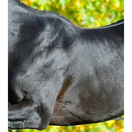
Cria
Carrera destacada
Nyquist
Haras Santa Maria de
Araras