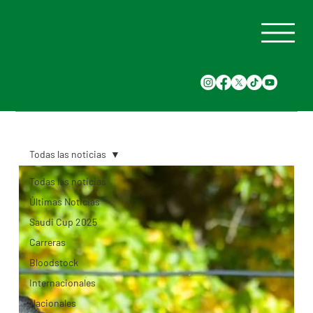
Todas las noticias
Todas las noticias
Últimas Noticias
Saudi Cup 2025
Carreras
Bloodstock
Internacionales
Nacionales