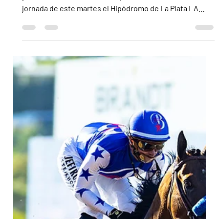
y Seek Wave en el Especial Cóndor Cal
El hijo de Il Campione portará 56 kilos en la otra prueba
por encima del nivel común que ofrecerá durante la
jornada de este martes el Hipódromo de La Plata LA
PLATA.- La Polla de Potrancas (G2) no será la única
carrera por encima del nivel común que se vivirá este
martes en el hipódromo de esta ciudad. Un rato más
tarde, entre caballos de 5 años y más edad con 3 triunfos
como requisito mínimo será la historia en el Especial
Cóndor Cal, sobre 1400 metros. El tributo al último