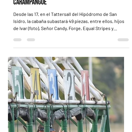
Esta tarde, el Remate Selección del Haras
Carampangue
Desde las 17, en el Tattersall del Hipódromo de San
Isidro, la cabaña subastará 49 piezas, entre ellos, hijos
de Ivar (foto), Señor Candy, Forge, Equal Stripes y
Treasure Beach Tras unos días de pausa, las ventas de
productos vuelven a copar la escena. Llega el turno del
Remate Selección 2026 del Haras Carampangue,
previsto para esta tarde y desde las 17 horas en el
Tattersall del Hipódromo de San Isidro, bajo la
organización de Blacktype Bloodstock Sales. La cabaña
de intere