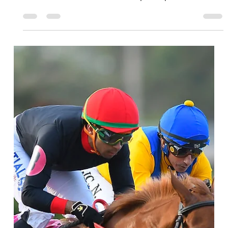
en el Ashford Stud de Kentucky
En una noticia que sorprendió, el talentoso hijo de
Nyquist no correrá ante un diagnóstico que detectó
leves cambios en sus miembros, por lo que será
imposible prepararlo para la Breeders' Cup DEL MAR,
California (Especial para Turf Diario).- La noticia
sorprendió al mundo del turf. Cuando todo apuntaba a
que sería uno de los grandes candidatos para el próximo
Breeders' Cup Classic (G1), el extraordinario Nysos fue
retirado oficialmente de las pistas y comenzará una
nueva eta