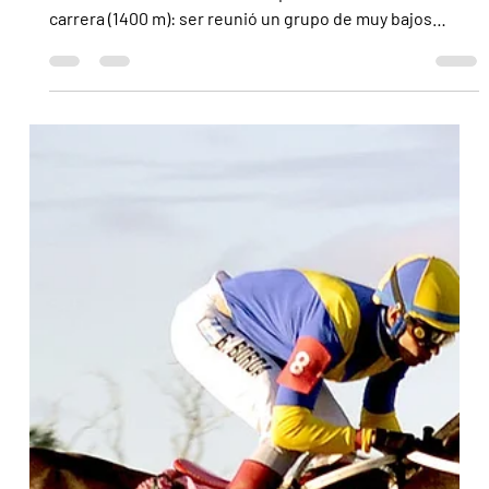
El siguiente es el análisis de las carreras comunes que
se correrán esta tarde en el Hipódromo de La Plata 1°
carrera (1400 m): ser reunió un grupo de muy bajos
recursos en el inicio platense de este martes, donde por
descarte, le damos la derecha a PERFECT PORT (Puerto
Real) (2) pero no ponemos las manos en el fuego con el
pupilo de Il Capitano. No hace mucho había dado
muestras de progreso TALENTO SUREÑO (Equal Talent)
(4) pero, en seguida, se volvió a esconder entre los NP