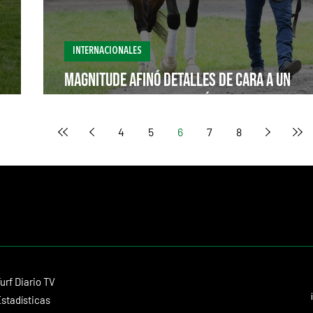
INTERNACIONALES
Magnitude afinó detalles de cara a un
Whitney en el que estarán los mejores
4
5
6
7
8
Contacto
urf Diario TV
dmitagstein@gmail.com
stadísticas