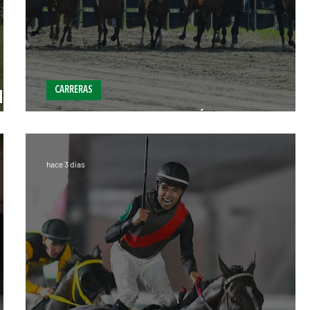
CARRERAS
ino
Selecciones Lunes 3/8 Hipódromo de Palerm
hace 3 días