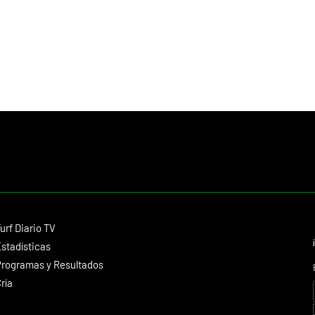
Contacto
urf Diario TV
dmitagstein@gmail.com
stadísticas
rogramas y Resultados
ría