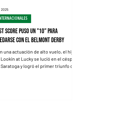
l 2025
NTERNACIONALES
st Score puso un "10" para
edarse con el Belmont Derby
n una actuación de alto vuelo, el hijo
 Lookin at Lucky se lució en el césped
 Saratoga y logró el primer triunfo de
ado 1 de su...