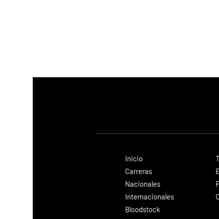
atropellada de West End Kid (Twirling
Candy), Title Role alcanzó el triunfo má
Inicio
T
Carreras
E
Nacionales
P
Internacionales
C
Bloodstock