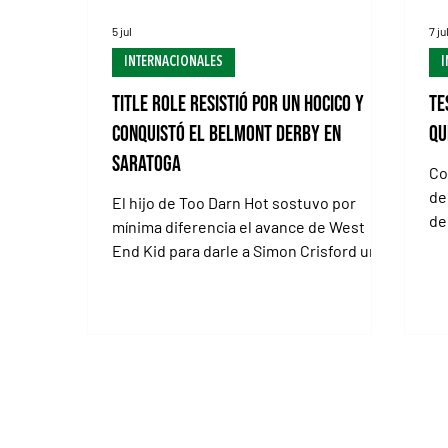
5 jul
7 ju
INTERNACIONALES
I
Title Role resistió por un hocico y
Te
conquistó el Belmont Derby en
qu
Saratoga
Co
de
El hijo de Too Darn Hot sostuvo por
de
mínima diferencia el avance de West
gr
End Kid para darle a Simon Crisford un
nuevo éxito de G1. Permanecerá en los
Estados Unidos con la mira puesta en el
Saratoga Derby Por dentro, Title Role
mantuvo una pequeña ventaja / ADAM
COGLIANESE / NYRA SARATOGA
SPRINGS, New York (Especial para Turf
Diario).- Con enorme coraje y después
de resistir hasta el último salto la