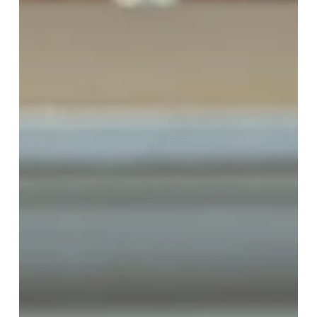
Paseana y Riboletta, un historial de lujo que busca sumar un
nombre más Blue...