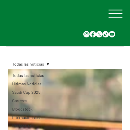
Todas las noticias
Todas las noticias
Últimas Noticias
Saudi Cup 2025
Carreras
Bloodstock
Internacionales
Nacionales