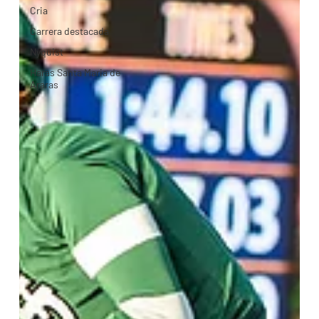
Cria
Carrera destacada
Nyquist
Haras Santa Maria de
Araras