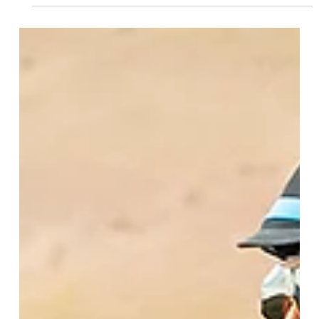
volvió a conquistar California
La hija de Tiz the Law sorprendió a las mejores yeguas de la
costa oeste en el Clement L. Hirsch (G1), aseguró su lugar en el
Breeders' Cup Distaff y confirmó el extraordinario momento que
atraviesa el entrenador canadiense en los grandes clásicos
californianos DEL MAR, California (Especial para Turf Diario).- La
relación entre Saffie Joseph Jr. y los grandes clásicos de
California continúa escribiendo capítulos memorables. Esta vez
fue Eunomia la encargada de prolongar el ro