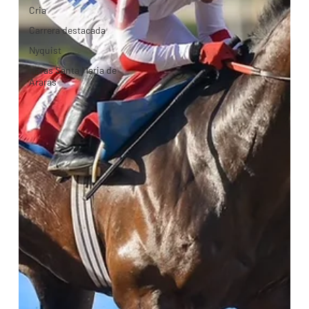
Cria
Carrera destacada
Nyquist
Haras Santa Maria de
Araras