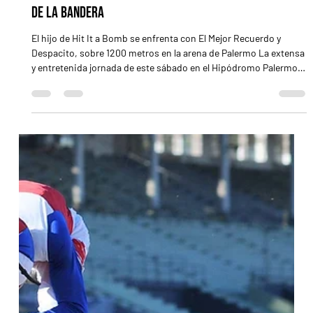
Hit Rouge tiene rivales bien difíciles en el Clásico Día
de la Bandera
El hijo de Hit It a Bomb se enfrenta con El Mejor Recuerdo y
Despacito, sobre 1200 metros en la arena de Palermo La extensa
y entretenida jornada de este sábado en el Hipódromo Palermo
tendrá dos pases clásicos. Acompañando al General Belgrano
(G2), el Clásico Día de la Bandera (1200 m, arena) promete acción
de la buena, con nombres importantes entre sus 8 anotados.
Difícil encontrar un candidato firme, pero, a juzgar por la forma
en que se sacó de encima una larga inactivida