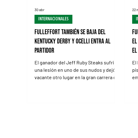
30 abr
22 
INTERNACIONALES
I
Fulleffort también se baja del
Fu
Kentucky Derby y Ocelli entra al
el
partidor
el
El ganador del Jeff Ruby Steaks sufrió
El
una lesión en uno de sus nudos y dejó
pi
vacante otro lugar en la gran carrera de
em
Churchill Downs LOUISVILLE, Kentucky
de
(Especial para Turf Diario).- El Kentucky
ga
Derby (G1) volvió a sufrir una baja
TU
sensible en la recta final hacia la carrera
(E
del sábado. Apenas un día después de la
y 
salida de Silent Tactic (Tacitus), ahora
te
fue el turno de Fulleffort (foto), que
en
quedó fuera del clásico tras
De