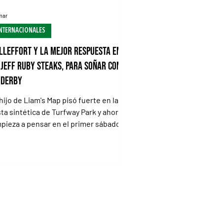
mar
NTERNACIONALES
lleffort y la mejor respuesta en
 Jeff Ruby Steaks, para soñar con
 Derby
 hijo de Liam's Map pisó fuerte en la
sta sintética de Turfway Park y ahora
pieza a pensar en el primer sábado
 mayo El tordillo Fullefort, casi que se
rantizó un lugar en el Derby /
RFWAY PARK FLORENCE, Kentucky
special para Turf Diario).- A paso firme
con el corazón en la mano, Fulleffort
rminó por encontrar su recompensa
 la tarde del sábado en Turfway Park .
spués de un invierno donde sus