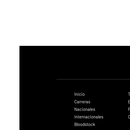
detectársele un chip en su nudo trasero
at
izquierdo. La
si
Inicio
T
Carreras
E
Nacionales
P
Internacionales
C
Bloodstock