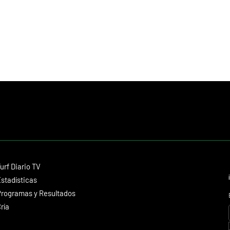
ropelladas kilométricas se quedaban
empre en el "uy" , el
Contacto
urf Diario TV
dmitagstein@gmail.com
stadísticas
rogramas y Resultados
ría