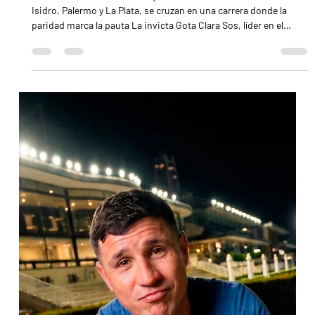
anotadas pueden ilusionarse con la victoria
Gota Clara Sos, Gran Gotera y Salema, dominadoras en San
Isidro, Palermo y La Plata, se cruzan en una carrera donde la
paridad marca la pauta La invicta Gota Clara Sos, líder en el
césped / JUAN I. BOZZELLO Las mejores dos años de la
generación se medirán en el Gran Premio de Potrancas (1600 m,
césped), el primero de los 4 G1 que se resolverán este lunes en el
Hipódromo de San Isidro, con el marco general del Gran Premio
25 de Mayo (G1). El choque es llamativo, pues no suele