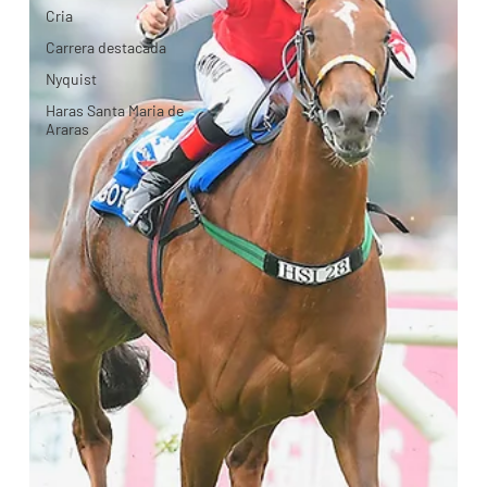
Cria
Carrera destacada
Nyquist
Haras Santa Maria de
Araras