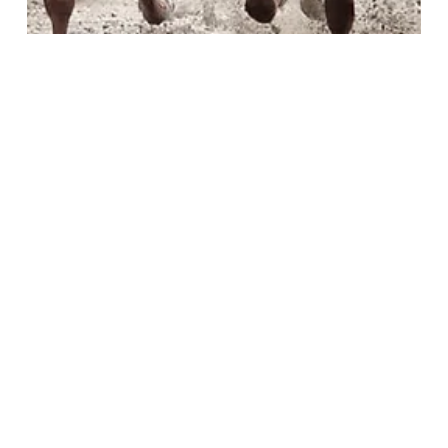
2 may
2 min de lectura
Gran Gotera, un triunfo inesperado en el Atucha y