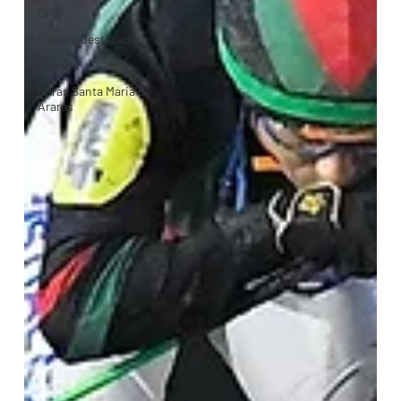
Cria
Carrera destacada
Nyquist
Haras Santa Maria de
Araras