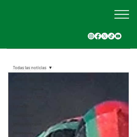
Todas las noticias
Todas las noticias
Últimas Noticias
Saudi Cup 2025
Carreras
Bloodstock
Internacionales
Nacionales