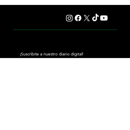
llegaba hasta la luna como Artemis II; los ojos empapados de
lágrimas que pedían permiso para caer eran un reflejo formidable
de la emoción de Roberto A. Pellegatta; los dedos señalando al
cielo de William Pereyra querían estirarse tanto como pudie
¡Suscribite a nuestro diario digital!
Email
*
Si, quiero recibir las últimas noticias
Enviar