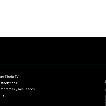
Contacto
urf Diario TV
dmitagstein@gmail.com
stadísticas
rogramas y Resultados
ría