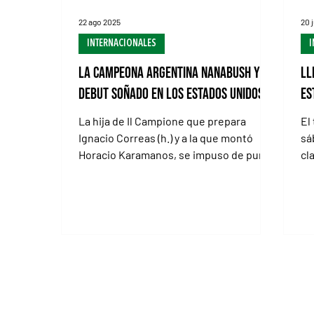
22 ago 2025
20 
INTERNACIONALES
I
La campeona argentina Nanabush y un
Ll
debut soñado en los Estados Unidos
Es
La hija de Il Campione que prepara
El
Ignacio Correas (h.) y a la que montó
sá
Horacio Karamanos, se impuso de punta
cl
a punta en un allowance...
Co