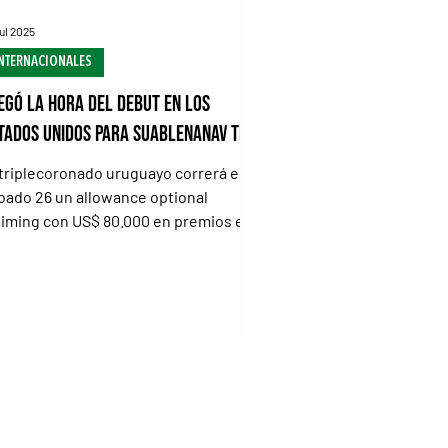
jul 2025
NTERNACIONALES
egó la hora del debut en los
tados Unidos para Suablenanav TH
 triplecoronado uruguayo correrá el
bado 26 un allowance optional
aiming con US$ 80.000 en premios en
lonial Downs Suablenanav TH...