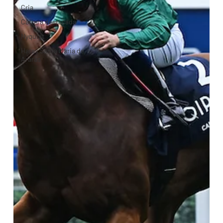
Cria
Carrera destacada
Nyquist
Haras Santa Maria de
Araras