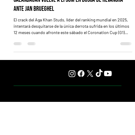
Calandagan vuelve a Epsom en busca de revancha
ante Jan Brueghel
El crack del Aga Khan Studs, líder del ranking mundial en 2025,
intentará desquitarse de la única derrota sufrida en los últimos
12 meses cuando afronte este sábado el Coronation Cup (G1)
Pocas veces una carrera de la antesala del Epsom Derby (G1)
genera tanta expectativa como la que rodea al Coronation Cup
(G1) de este sábado en Epsom Downs. Y el motivo tiene nombre
propio: Calandagan (foto), el extraordinario representante del
Aga Khan Studs que regresa al escenario de la ú
¡Suscribite a nuestro diario digital!