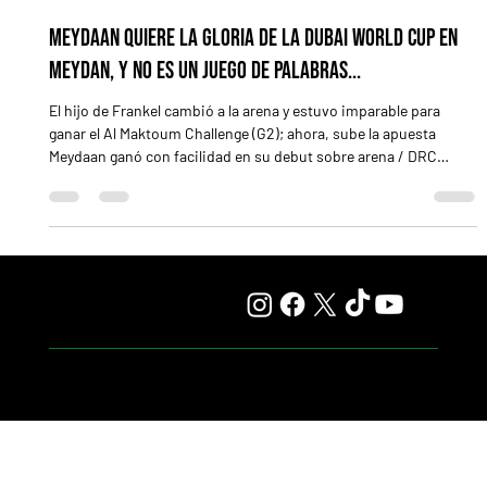
25 mar
3 min de lectura
Meydaan quiere la gloria de la Dubai World Cup en
Meydan, y no es un juego de palabras...
El hijo de Frankel cambió a la arena y estuvo imparable para
ganar el Al Maktoum Challenge (G2); ahora, sube la apuesta
Meydaan ganó con facilidad en su debut sobre arena / DRC
DUBAI, Emiratos Arabes Unidos (Especial para Turf Diario).- No
todos los caminos hacia la Dubai World Cup (G1) son lineales.
Algunos, como el de Meydaan , se construyen a partir de
decisiones inesperadas, apuestas fuertes y giros que cambian
por completo el destino de un caballo. Porque si algo parecí