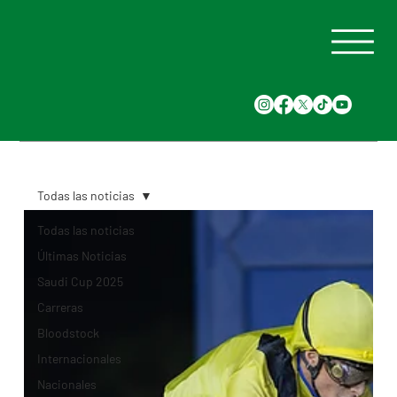
Todas las noticias
Todas las noticias
Últimas Noticias
Saudi Cup 2025
Carreras
Bloodstock
Internacionales
Nacionales