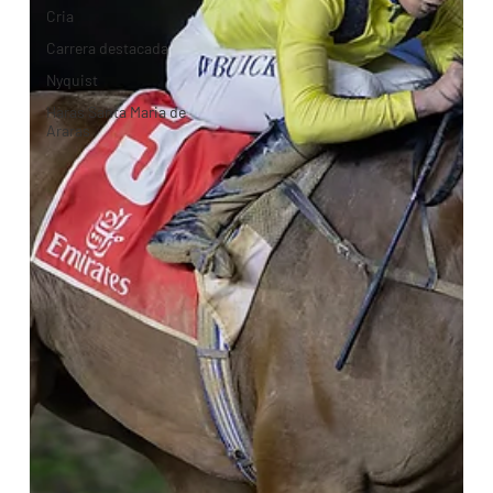
Cria
Carrera destacada
Nyquist
Haras Santa Maria de
Araras