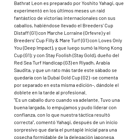
Bathrat Leon es preparado por Yoshito Yahagi, que 
experimentó en los últimos meses un raid 
fantástico de victorias internacionales con sus 
caballos, habiéndose llevado el Breeders' Cup 
Distaff (G1) con Marche Lorraine (Orfevre) y el 
Breeders' Cup Filly & Mare Turf (G1) con Loves Only 
You (Deep Impact), y que luego sumó la Hong Kong 
Cup (G1); y con Stay Foolish (Stay Gold), dueño del 
Red Sea Turf Handicap (G3) en Riyadh, Arabia 
Saudita, y que un rato más tarde este sábado se 
quedaría con la Dubai Gold Cup (G2) -se comenta 
por separado en esta misma edición-, dándole el 
doblete en la tarde al profesional.
"Es un caballo duro cuando va adelante. Tuvo una 
buena largada, lo empujamos y pudo liderar con 
confianza, con lo que nuestra táctica resultó 
correcta", comentó Yahagi, después de un inicio 
sorpresivo que daría el puntapié inicial para una 
cosecha formidable de la delegación japonesa.