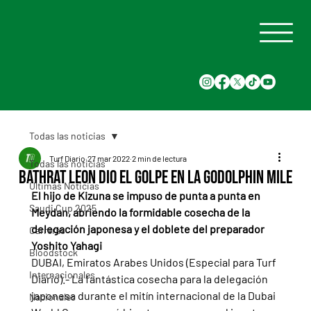
Todas las noticias
Turf Diario
27 mar 2022
2 min de lectura
Todas las noticias
Bathrat Leon dio el golpe en la Godolphin Mile
Últimas Noticias
El hijo de Kizuna se impuso de punta a punta en 
Saudi Cup 2025
Meydan, abriendo la formidable cosecha de la 
delegación japonesa y el doblete del preparador 
Carreras
Yoshito Yahagi
Bloodstock
DUBAI, Emiratos Arabes Unidos (Especial para Turf 
Internacionales
Diario).- La fantástica cosecha para la delegación 
japonesa durante el mitín internacional de la Dubai 
Nacionales