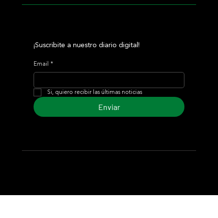
¡Suscribite a nuestro diario digital!
Email
*
Si, quiero recibir las últimas noticias
Enviar
© 2024 Turf Diario
Desarrollado por Estudio CKS - Comunicación,
Marketing & Diseño