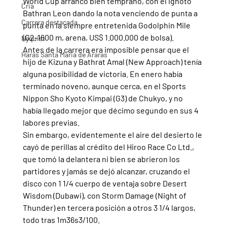
World Cup arrancó bien temprano, con el ignoto 
Cria
Bathran Leon dando la nota venciendo de punta a 
Carrera destacada
punta en la siempre entretenida Godolphin Mile 
(G2-1600 m, arena, US$ 1.000.000 de bolsa).
Nyquist
Antes de la carrera era imposible pensar que el 
Haras Santa Maria de Araras
hijo de Kizuna y Bathrat Amal (New Approach) tenía 
alguna posibilidad de victoria. En enero había 
terminado noveno, aunque cerca, en el Sports 
Nippon Sho Kyoto Kimpai (G3) de Chukyo, y no 
había llegado mejor que décimo segundo en sus 4 
labores previas.
Sin embargo, evidentemente el aire del desierto le 
cayó de perillas al crédito del Hiroo Race Co Ltd., 
que tomó la delantera ni bien se abrieron los 
partidores y jamás se dejó alcanzar, cruzando el 
disco con 1 1/4 cuerpo de ventaja sobre Desert 
Wisdom (Dubawi), con Storm Damage (Night of 
Thunder) en tercera posición a otros 3 1/4 largos, 
todo tras 1m36s3/100.