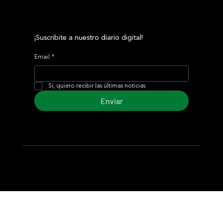
¡Suscribite a nuestro diario digital!
Email
*
Si, quiero recibir las últimas noticias
Enviar
© 2024 Turf Diario
Desarrollado por Estudio CKS - Comunicación,
Marketing & Diseño