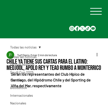
Todas las noticias
Turf Diario
3 mar
2 min de lectura
Todas las noticias
Chile ya tiene sus cartas para el Latino:
Últimas Noticias
Medjool, Apolo Rey y Teao rumbo a Monterrico
Saudi Cup 2025
Serán los representantes del Club Hípico de 
Santiago, del Hipódromo Chile y del Sporting de 
Carreras
Viña del Mar, respectivamente
Bloodstock
Internacionales
Nacionales