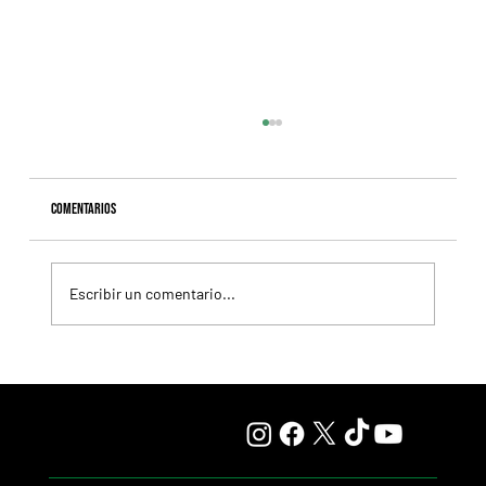
Comentarios
Escribir un comentario...
Fourstardave Stakes: Deterministic pone en juego la
corona en una milla explosiva