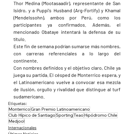
Thor Medina (Mootasaadir), representante de San 
Isidro, y a Puppi's Husband (Arg-Fortify) y Khamal 
(Mendelssohn), ambos por Perú, como los 
participantes ya confirmados. Además, el 
mencionado Obataye intentará la defensa de su 
título.
Este fin de semana podrían sumarse más nombres, 
con carreras referenciales a lo largo del 
continente.
Con nombres definidos y el objetivo claro, Chile ya 
juega su partida. El césped de Monterrico espera, y 
el Latinoamericano vuelve a convocar esa mezcla 
de ilusión, orgullo y rivalidad que distingue al turf 
sudamericano.
Etiquetas:
Monterrico
Gran Premio Latinoamericano
Club Hípico de Santiago
Sporting
Teao
Hipódromo Chile
Medjool
Internacionales
Últimas Noticias