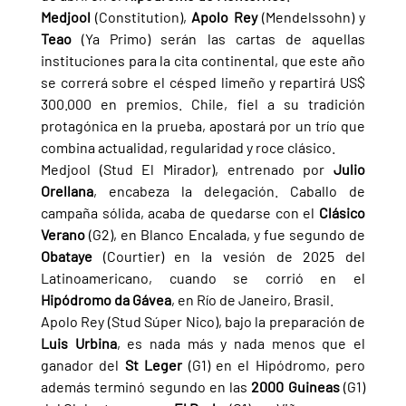
Medjool 
(Constitution), 
Apolo Rey 
(Mendelssohn) y 
Teao 
(Ya Primo) serán las cartas de aquellas 
instituciones para la cita continental, que este año 
se correrá sobre el césped limeño y repartirá US$ 
300.000 en premios. Chile, fiel a su tradición 
protagónica en la prueba, apostará por un trío que 
combina actualidad, regularidad y roce clásico.
Medjool (Stud El Mirador), entrenado por 
Julio 
Orellana
, encabeza la delegación. Caballo de 
campaña sólida, acaba de quedarse con el 
Clásico 
Verano 
(G2), en Blanco Encalada, y fue segundo de 
Obataye 
(Courtier) en la vesión de 2025 del 
Latinoamericano, cuando se corrió en el 
Hipódromo da Gávea
, en Río de Janeiro, Brasil.
Apolo Rey (Stud Súper Nico), bajo la preparación de 
Luis Urbina
, es nada más y nada menos que el 
ganador del 
St Leger 
(G1) en el Hipódromo, pero 
además terminó segundo en las 
2000 Guineas 
(G1) 