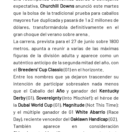
expectativa. 
Churchill Downs 
anunció este martes 
que la bolsa de la tradicional prueba para caballos 
mayores fue duplicada y pasará de 1 a 2 millones de 
dólares, transformándola definitivamente en el 
gran choque del verano sobre arena .
La carrera, prevista para el 27 de junio sobre 1800 
metros, apunta a reunir a varias de las máximas 
figuras de la división adulta y aparece como un 
auténtico anticipo de la segunda mitad del año, con 
el 
Breeders' Cup Classic 
(G1) en el horizonte.
Entre los nombres que ya dejaron trascender su 
intención de participar sobresalen nada menos 
que el Caballo del 
Año 
y ganador del 
Kentucky 
Derby 
(G1), 
Sovereignty 
(Into Mischief); el héroe de 
la 
Dubai World Cup 
(G1), 
Magnitude 
(Not This Time); 
y el múltiple ganador de G1 
White Abarrio 
(Race 
Day), reciente vencedor del 
Oaklawn Handicap 
(G2).
También aparece en consideración 