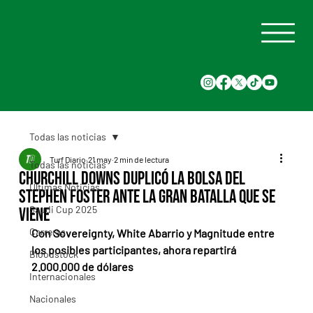
Todas las noticias
Turf Diario
21 may
2 min de lectura
Todas las noticias
Churchill Downs duplicó la bolsa del
Últimas Noticias
Stephen Foster ante la gran batalla que se
Saudi Cup 2025
viene
Carreras
Con Sovereignty, White Abarrio y Magnitude entre 
los posibles participantes, ahora repartirá 
Bloodstock
2.000.000 de dólares
Internacionales
Nacionales