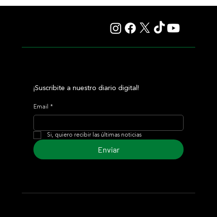
Fourstardave Stakes: Deterministic pone en juego la
corona en una milla explosiva
¡Suscribite a nuestro diario digital!
Email
*
Si, quiero recibir las últimas noticias
Enviar
© 2024 Turf Diario
Desarrollado por Estudio CKS - Comunicación,
Marketing & Diseño