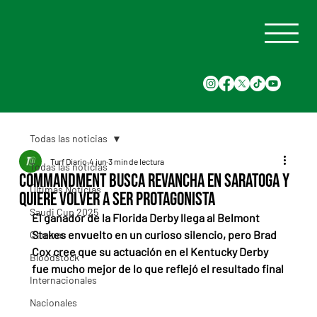
Todas las noticias
Turf Diario
4 jun
3 min de lectura
Todas las noticias
Commandment busca revancha en Saratoga y
Últimas Noticias
quiere volver a ser protagonista
Saudi Cup 2025
El ganador de la Florida Derby llega al Belmont 
Stakes envuelto en un curioso silencio, pero Brad 
Carreras
Cox cree que su actuación en el Kentucky Derby 
Bloodstock
fue mucho mejor de lo que reflejó el resultado final
Internacionales
Nacionales