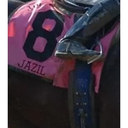
sólida victoria en el Belmont Stakes
Tras llevarse sorpresivamente el Kentucky Derby (G1), el hijo de
Curlin confirmó el liderazgo entre los potrillos brillando en
Saratoga Durante 5 semanas se habló más de lo que no había
hecho que de lo que había conseguido. Que el desarrollo lo había
favorecido en el Kentucky Derby (G1). Que el ritmo violento de la
carrera había sido clave para su atropellada. Que Renegade (Into
Mischief) había tenido peor suerte. Que su equipo había dejado
pasar la oportunidad de buscar la