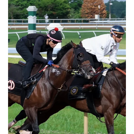
panorama queda aún más favorable para Golden Tempo y los
principales referentes de la generación SARATOGA SPRINGS,
New York (Especial para Turf Diario).- El camino de Ocelli dentro
de la Triple Corona estadounidense llegó a su fin antes de
tiempo. El pupilo de Whit Beckman, una de las grandes
revelaciones de la temporada, no será de la partida el próximo