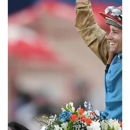
5 jun
3 min de lectura
Belmont Stakes: Jazil, el héroe inesperado que abrió
el camino hacia la gloria de Invasor
A 20 años de su conquista, sigue siendo recordado como el que
transformó las carreras de Kiaran McLaughlin y Fernando Jara,
antes de que ambos alcanzaran la inmortalidad con el crack
SARATOGA SPRINGS, New York (Especial para Turf Diario).-
Pocas victorias en el Belmont Stakes (G1) resultaron tan
inesperadas como la que consiguió Jazil en 2006. No era el
favorito, llegaba con más interrogantes que certezas y estaba
conducido por un jockey de apenas 18 años. Sin embargo, aquell