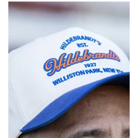
El nuevo Thoroughbred Championship Series comenzará en
2027, repartirá un bonus de 5 millones de dólares y unirá seis de
las principales carreras de la generación. Sin embargo, la
ausencia del Preakness Stakes genera preocupación y abre un
fuerte debate sobre el futuro de la Triple Corona LOUISVILLE,
Kentucky (Especial para Turf Diario).- El turf estadounidense se
prepara para vivir una de las transformaciones más profundas
de las últimas décadas. Churchill Downs Incorporated