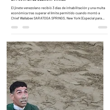
20 jun
2 min de lectura
Junior Alvarado fue sancionado por uso excesivo de
la fusta en el Belmont Stakes
El jinete venezolano recibió 3 días de inhabilitación y una multa
económica tras superar el límite permitido cuando montó a
Chief Wallabee SARATOGA SPRINGS, New York (Especial para
Turf Diario).- Apenas unos días después de la disputa del
Belmont Stakes (G1), las autoridades hípicas de Nueva York
anunciaron una nueva sanción para Junior Alvarado por
infringir las reglas vigentes relacionadas con el uso de la fusta