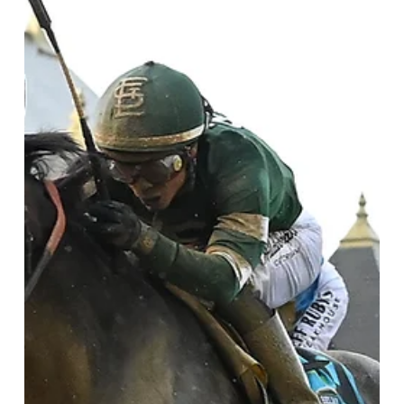
10 jun
3 min de lectura
Golden Tempo ya piensa en el Travers y DeVaux
disfruta de un doblete que puede marcar una época
La entrenadora celebró el triunfo en el Belmont Stakes y también
la espectacular victoria de Englishman en el Woody Stephens;
ambos apuntan ahora a grandes objetivos en Saratoga Apenas 5
semanas después de haber conquistado el Kentucky Derby (G1),
Cherie DeVaux volvió a encontrarse rodeada de cámaras,
fotógrafos y periodistas. Esta vez, el escenario fue la pista de
entrenamiento Oklahoma, en Saratoga, y el motivo, el brillante
triunfo de Golden Tempo en el Belmont Stakes (G1)