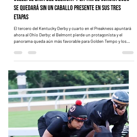
2 jun
3 min de lectura
Renegade vuelve a ser favorito y espera por Golden
Tempo en el Belmont Stakes
El ganador del Arkansas Derby buscará revancha ante el héroe
del Kentucky Derby en el cierre de una Triple Corona que, otra
vez, no tendrá dueño La historia parece repetirse. Hace poco
más de un mes, cuando la Triple Corona de 2026 estaba por
comenzar, Renegade aparecía como el favorito para el Kentucky
Derby (G1). Ahora, cuando el tradicional recorrido está a punto
de llegar a su fin, el hijo de Into Mischief vuelve a ocupar ese
lugar de privilegio de cara al Belmont Stakes