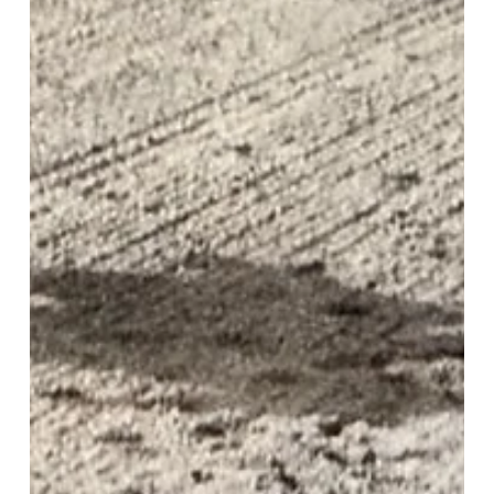
4 jun
3 min de lectura
Commandment busca revancha en Saratoga y quiere
volver a ser protagonista
El ganador de la Florida Derby llega al Belmont Stakes envuelto
en un curioso silencio, pero Brad Cox cree que su actuación en
el Kentucky Derby fue mucho mejor de lo que reflejó el resultado
final SARATOGA SPRINGS, New York (Especial para Turf Diario).-
En una generación que parece haber encontrado nuevos
protagonistas después del Kentucky Derby (G1), hay un caballo
que llega al Belmont Stakes (G1) de este sábado con la sensación
de haber quedado injustamente relegado a un s