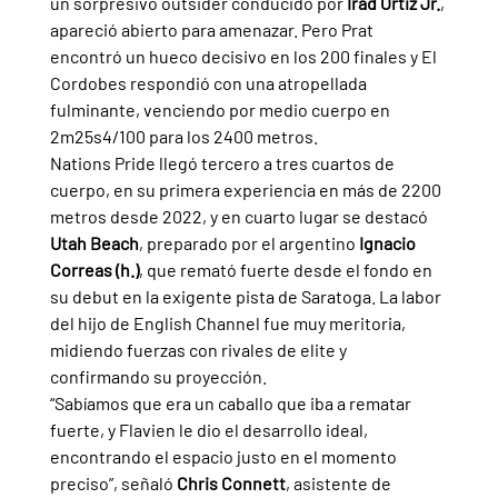
un sorpresivo outsider conducido por 
Irad Ortiz Jr.
, 
apareció abierto para amenazar. Pero Prat 
encontró un hueco decisivo en los 200 finales y El 
Cordobes respondió con una atropellada 
fulminante, venciendo por medio cuerpo en 
2m25s4/100 para los 2400 metros.
Nations Pride llegó tercero a tres cuartos de 
cuerpo, en su primera experiencia en más de 2200 
metros desde 2022, y en cuarto lugar se destacó 
Utah Beach
, preparado por el argentino 
Ignacio 
Correas (h.)
, que remató fuerte desde el fondo en 
su debut en la exigente pista de Saratoga. La labor 
del hijo de English Channel fue muy meritoria, 
midiendo fuerzas con rivales de elite y 
confirmando su proyección.
“Sabíamos que era un caballo que iba a rematar 
fuerte, y Flavien le dio el desarrollo ideal, 
encontrando el espacio justo en el momento 
preciso”, señaló 
Chris Connett
, asistente de 