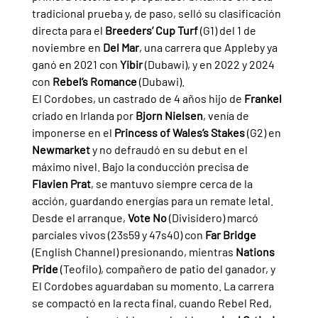
tradicional prueba y, de paso, selló su clasificación 
directa para el 
Breeders’ Cup Turf 
(G1) del 1 de 
noviembre en 
Del Mar
, una carrera que Appleby ya 
ganó en 2021 con 
Yibir 
(Dubawi), y en 2022 y 2024 
con 
Rebel’s Romance 
(Dubawi).
El Cordobes, un castrado de 4 años hijo de 
Frankel 
criado en Irlanda por 
Bjorn Nielsen
, venía de 
imponerse en el 
Princess of Wales’s Stakes 
(G2) en 
Newmarket 
y no defraudó en su debut en el 
máximo nivel. Bajo la conducción precisa de 
Flavien Prat
, se mantuvo siempre cerca de la 
acción, guardando energías para un remate letal.
Desde el arranque, 
Vote No 
(Divisidero) marcó 
parciales vivos (23s59 y 47s40) con 
Far Bridge 
(English Channel) presionando, mientras 
Nations 
Pride 
(Teofilo), compañero de patio del ganador, y 
El Cordobes aguardaban su momento. La carrera 
se compactó en la recta final, cuando Rebel Red, 