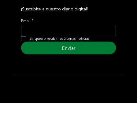
¡Suscribite a nuestro diario digital!
Email
*
Si, quiero recibir las últimas noticias
Enviar
© 2024 Turf Diario
Desarrollado por Estudio CKS - Comunicación,
Marketing & Diseño