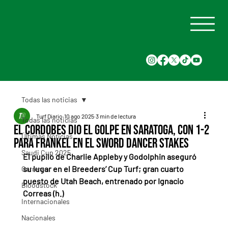
Todas las noticias
Turf Diario
10 ago 2025
3 min de lectura
Todas las noticias
El Cordobes dio el golpe en Saratoga, con 1-2
Últimas Noticias
para Frankel en el Sword Dancer Stakes
Saudi Cup 2025
El pupilo de Charlie Appleby y Godolphin aseguró 
su lugar en el Breeders’ Cup Turf; gran cuarto 
Carreras
puesto de Utah Beach, entrenado por Ignacio 
Bloodstock
Correas (h.)
Internacionales
Nacionales