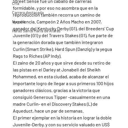
Street Sense fue un caballo de carreras 
Cria
formidable, y por eso no asombra que en la 
Carrera destacada
reproducción también recorra un camino de 
excelencia. Campeón 2 Años Macho en 2007, 
Nyquist
ganador del Kentucky Derby (G1), del Breeders' Cup 
Haras Santa Maria de Araras
Juvenile (G1) y del Travers Stakes (G1), fue parte de 
la generación dorada que también integraron 
Curlin (Smart Strike), Hard Spun (Danzig) y la yegua 
Rags to Riches (AP Indy).
El zaino de 20 años y que sirve desde su retiro de 
las pistas en el Darley at Jonabell del Sheikh 
Mohammed, en esta ciudad, acaba de alcanzar el 
importante logro de llegar a sus primeros 100 hijos 
ganadores clásicos, gracias a la victoria que 
consiguió Generous Tipper -casualmente en una 
madre Curlin- en el Discovery Stakes (L) de 
Aqueduct, hace un par de semanas.
El primer ejemplar en la historia en lograr la doble 
Juvenile-Derby, y con su servicio valuado en US$ 