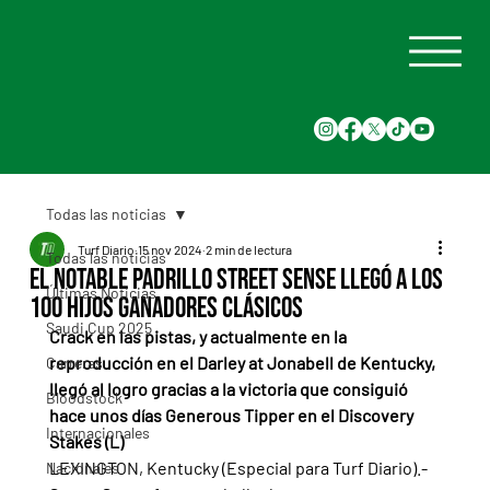
Todas las noticias
Turf Diario
15 nov 2024
2 min de lectura
Todas las noticias
El notable padrillo Street Sense llegó a los
Últimas Noticias
100 hijos ganadores clásicos
Saudi Cup 2025
Crack en las pistas, y actualmente en la 
reproducción en el Darley at Jonabell de Kentucky, 
Carreras
llegó al logro gracias a la victoria que consiguió 
Bloodstock
hace unos días Generous Tipper en el Discovery 
Internacionales
Stakes (L)
LEXINGTON, Kentucky (Especial para Turf Diario).- 
Nacionales