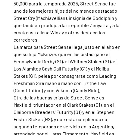
50.000 para la temporada 2025, Street Sense fue 
uno de los mejores hijos del no menos destacado 
Street Cry (Machiavellian), insignia de Godolphin y 
que también produjo a la irrepetible Zenyatta y a la 
crack australiana Winx y a otros destacados 
corredores.
La marca para Street Sense llega justo en el año en 
que su hijo McKinzie, que en las pistas ganó el 
Pennsylvania Derby (G1), el Whitney Stakes (G1), el 
Los Alamitos Cash Call Futurity (G1) y el Malibu 
Stakes (G1), pelea por consagrarse como Leading 
Freshman Sire mano a mano con Tiz the Law 
(Constitution) y con Vekoma (Candy Ride).
Otra de las buenas crías de Street Sense es 
Maxfield, triunfador en el Clark Stakes (G1), en el 
Claiborne Breeders' Futurity (G1) y en el Stephen 
Foster Stakes (G2), y que está cumpliendo su 
segunda temporada de servicio en la Argentina, 
arrendado por el Haras Firmamento. Maxfield es 