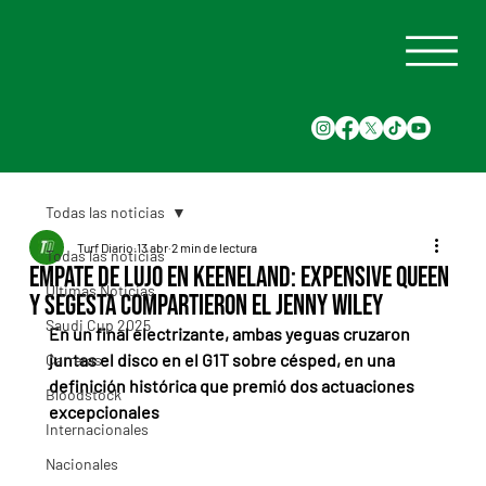
Todas las noticias
Turf Diario
13 abr
2 min de lectura
Todas las noticias
Empate de lujo en Keeneland: Expensive Queen
Últimas Noticias
y Segesta compartieron el Jenny Wiley
Saudi Cup 2025
En un final electrizante, ambas yeguas cruzaron 
juntas el disco en el G1T sobre césped, en una 
Carreras
definición histórica que premió dos actuaciones 
Bloodstock
excepcionales
Internacionales
Nacionales