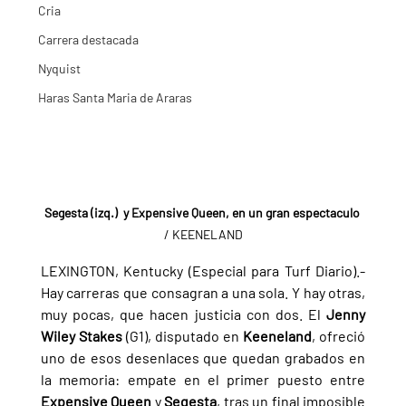
Cria
Carrera destacada
Nyquist
Haras Santa Maria de Araras
Segesta (izq.)  y Expensive Queen, en un gran espectaculo
/ KEENELAND
LEXINGTON, Kentucky (Especial para Turf Diario).- 
Hay carreras que consagran a una sola. Y hay otras, 
muy pocas, que hacen justicia con dos. El 
Jenny 
Wiley Stakes 
(G1), disputado en 
Keeneland
, ofreció 
uno de esos desenlaces que quedan grabados en 
la memoria: empate en el primer puesto entre 
Expensive Queen 
y 
Segesta
, tras un final imposible 